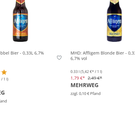
In den Korb
In den Korb
bbel Bier - 0,33L 6,7%
MHD: Affligem Blonde Bier - 0,3
6,7% vol
0.33 l
(5,42 €* / 1 l)
1,79 €*
2,49 €*
/ 1 l)
ttliche Bewertung von 5 von 5 Sternen
MEHRWEG
EG
zzgl. 0,10 € Pfand
Pfand