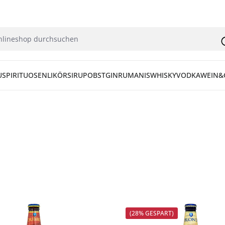
U
SPIRITUOSEN
LIKÖR
SIRUP
OBST
GIN
RUM
ANIS
WHISKY
VODKA
WEIN&
(28% GESPART)