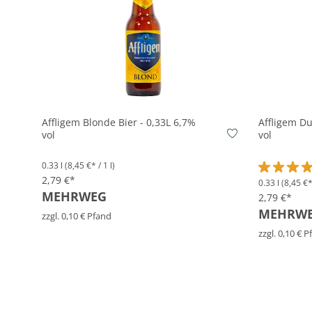
In den Korb
Affligem Blonde Bier - 0,33L 6,7%
Affligem Du
vol
vol
0.33 l
(8,45 €* / 1 l)
2,79 €*
0.33 l
(8,45 €* 
Durchschni
MEHRWEG
2,79 €*
MEHRW
zzgl. 0,10 € Pfand
zzgl. 0,10 € 