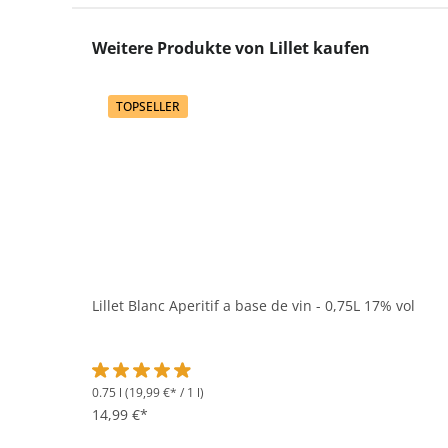
Produktgalerie überspringen
Weitere Produkte von Lillet kaufen
TOPSELLER
Lillet Blanc Aperitif a base de vin - 0,75L 17% vol
0.75 l
(19,99 €* / 1 l)
Durchschnittliche Bewertung von 4.9 von 5 Sternen
14,99 €*