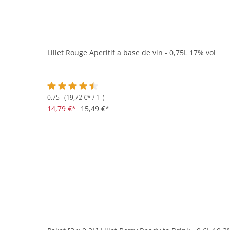
Lillet Rouge Aperitif a base de vin - 0,75L 17% vol
0.75 l
(19,72 €* / 1 l)
Durchschnittliche Bewertung von 4.6 von 5 Sternen
14,79 €*
15,49 €*