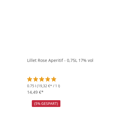
Lillet Rose Aperitif - 0,75L 17% vol
0.75 l
(19,32 €* / 1 l)
Durchschnittliche Bewertung von 4.9 von 5 Sternen
14,49 €*
(5% GESPART)