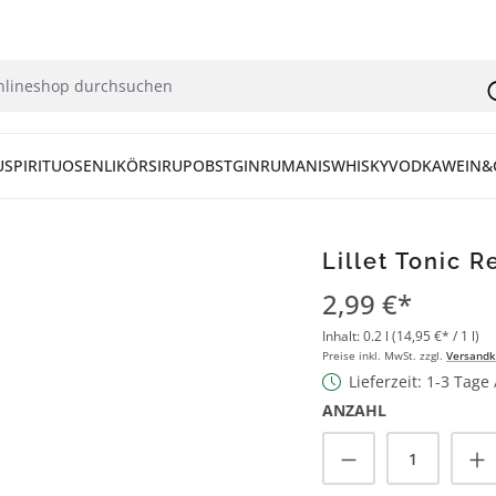
U
SPIRITUOSEN
LIKÖR
SIRUP
OBST
GIN
RUM
ANIS
WHISKY
VODKA
WEIN&
Lillet Tonic R
2,99 €*
Inhalt:
0.2 l
(14,95 €* / 1 l)
Preise inkl. MwSt. zzgl.
Versandk
Lieferzeit: 1-3 Tage
ANZAHL
Produkt Anzah