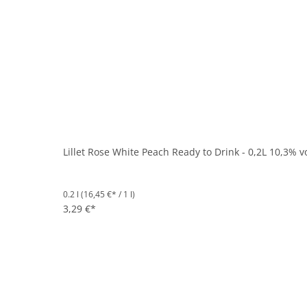
Lillet Rose White Peach Ready to Drink - 0,2L 10,3% v
0.2 l
(16,45 €* / 1 l)
3,29 €*