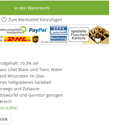
In den Warenkorb
Zum Merkzettel hinzufügen
oholgehalt: 10,3% vol
aus Lillet Blanc und Tonic Water
und Minznoten im Glas
rtes hellgoldenes Farbkled
terwegs und Zuhause
 – Eiswürfel und Garnitur genügen
kreich
ls (LMIV)
rink