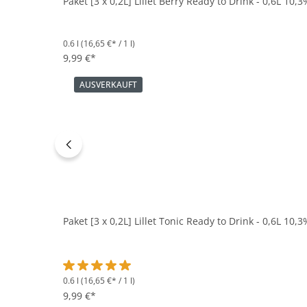
Paket [3 x 0,2L] Lillet Berry Ready to Drink - 0,6L 10,3
0.6 l
(16,65 €* / 1 l)
9,99 €*
AUSVERKAUFT
Paket [3 x 0,2L] Lillet Tonic Ready to Drink - 0,6L 10,3
0.6 l
(16,65 €* / 1 l)
Durchschnittliche Bewertung von 5 von 5 Sternen
9,99 €*