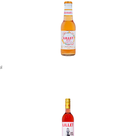
In den Korb
ol