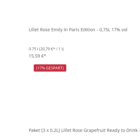
Lillet Rose Emily In Paris Edition - 0,75L 17% vol
0.75 l
(20,79 €* / 1 l)
15,59 €*
(17% GESPART)
Paket [3 x 0,2L] Lillet Rose Grapefruit Ready to Drink 