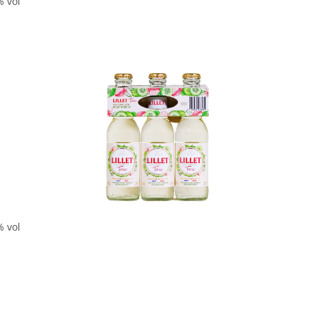
% vol
% vol