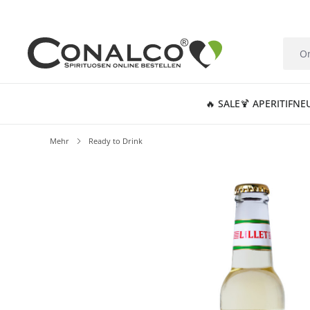
springen
Zur Hauptnavigation springen
🔥 SALE
🍹 APERITIF
NE
Mehr
Ready to Drink
Bildergalerie überspringen