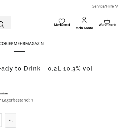
Service/Hilfe ⛛
Merkzettel
Warenkorb
Mein Konto
CO
BIER
MEHR
MAGAZIN
eady to Drink - 0,2L 10,3% vol
osten
 / Lagerbestand: 1
l: Gib den gewünschten Wert ein oder be
Fl.