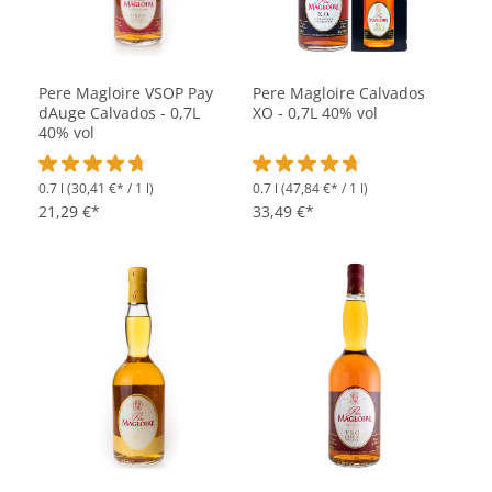
Pere Magloire VSOP Pay
Pere Magloire Calvados
dAuge Calvados - 0,7L
XO - 0,7L 40% vol
40% vol
0.7 l
(30,41 €* / 1 l)
0.7 l
(47,84 €* / 1 l)
Durchschnittliche Bewertung von 4.7 von 5 Sternen
Durchschnittliche Bewertung vo
21,29 €*
33,49 €*