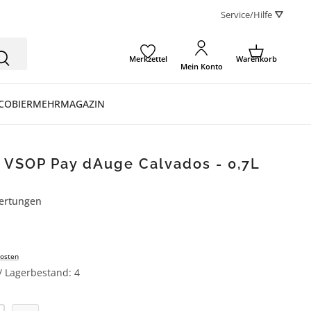
Service/Hilfe ⛛
Merkzettel
Warenkorb
Mein Konto
CO
BIER
MEHR
MAGAZIN
 VSOP Pay dAuge Calvados - 0,7L
ertungen
ertung von 4.7 von 5 Sternen
osten
 / Lagerbestand: 4