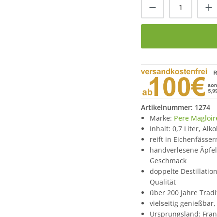
Produkt Anzah
Artikelnummer:
1274
Marke:
Pere Magloir
Inhalt: 0,7 Liter, Alk
reift in Eichenfässe
handverlesene Äpfel
Geschmack
doppelte Destillatio
Qualität
über 200 Jahre Tradi
vielseitig genießbar
Ursprungsland: Fran