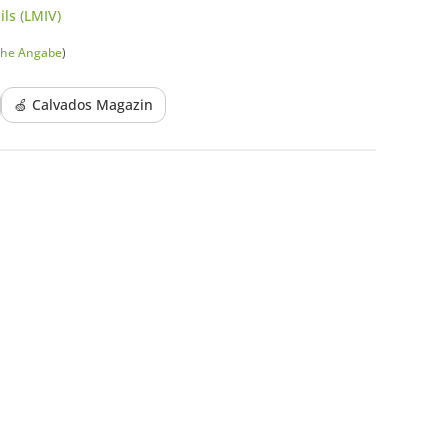
ls (LMIV)
che Angabe
)
🍏 Calvados Magazin