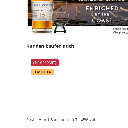
Produktgalerie überspringen
Kunden kaufen auch
(4% GESPART)
TOPSELLER
Pastis Henri Bardouin - 0,7L 45% vol