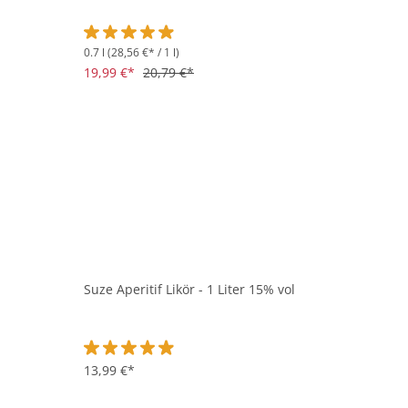
0.7 l
(28,56 €* / 1 l)
Durchschnittliche Bewertung von 4.9 von 5 Sternen
19,99 €*
20,79 €*
Suze Aperitif Likör - 1 Liter 15% vol
Durchschnittliche Bewertung von 4.9 von 5 Sternen
13,99 €*