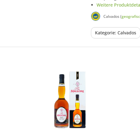
Weitere Produktdetai
Calvados (
geografis
Kategorie: Calvados
In den Korb