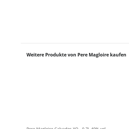
Produktgalerie überspringen
Weitere Produkte von Pere Magloire kaufen
Pere Magloire Calvados XO - 0,7L 40% vol