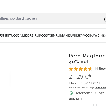
U
SPIRITUOSEN
LIKÖR
SIRUP
OBST
GIN
RUM
ANIS
WHISKY
VODKA
WEIN&
Pere Magloire
40% vol
14 Bew
Durchschnittliche Bew
21,29 €*
Inhalt:
0.7 l
(30,41 €* / 1 l)
Preise inkl. MwSt. zzgl.
Versandk
Lieferzeit: 1-3 Tage
ANZAHL