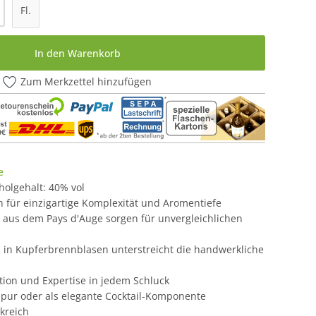
l: Gib den gewünschten Wert ein oder be
Fl.
In den Warenkorb
Zum Merkzettel hinzufügen
e
oholgehalt: 40% vol
rn für einzigartige Komplexität und Aromentiefe
 aus dem Pays d'Auge sorgen für unvergleichlichen
n in Kupferbrennblasen unterstreicht die handwerkliche
tion und Expertise in jedem Schluck
, pur oder als elegante Cocktail-Komponente
kreich