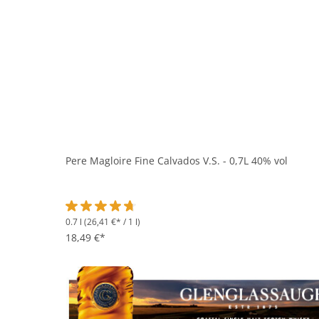
Pere Magloire Fine Calvados V.S. - 0,7L 40% vol
0.7 l
(26,41 €* / 1 l)
Durchschnittliche Bewertung von 4.7 von 5 Sternen
18,49 €*