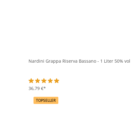
Nardini Grappa Riserva Bassano - 1 Liter 50% vol
Durchschnittliche Bewertung von 4.9 von 5 Sternen
36,79 €*
TOPSELLER