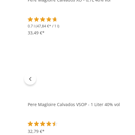
0.7 l
(47,84 €* / 1 l)
Durchschnittliche Bewertung von 4.8 von 5 Sternen
33,49 €*
Pere Magloire Calvados VSOP - 1 Liter 40% vol
Durchschnittliche Bewertung von 4.5 von 5 Sternen
32,79 €*