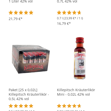
1 Liter 42% vol
0,7L 42% vol
0.7 l
(23,99 €* / 1 l)
Durchschnittliche Bewertung von 4.9 von 5 Sternen
21,79 €*
Durchschnittliche Bewertung vo
16,79 €*
Paket [25 x 0,02L]
Killepitsch Kräuterlikör
Killepitsch Kräuterlikör -
Mini - 0,02L 42% vol
0,5L 42% vol