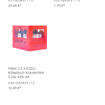
0.5 l
(50,98 €* / 1 l)
0.02 l
(89,50 €* / 1 l)
Durchschnittliche Bewertung von 4.9 von 5 Sternen
Durchschnittliche Bewertung vo
25,49 €*
1,79 €*
Paket [12 x 0,02L]
Killepitsch Kräuterlikör -
0,24L 42% vol
0.24 l
(52,04 €* / 1 l)
12,49 €*