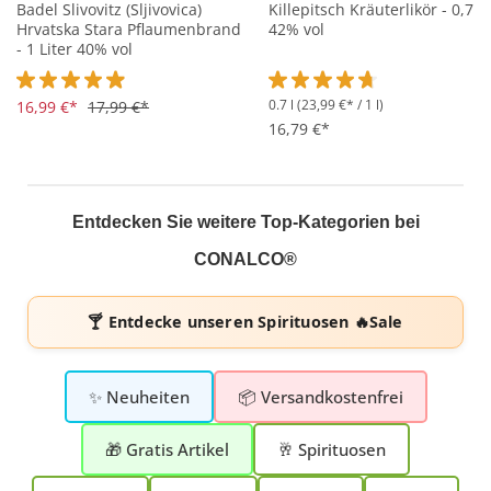
Badel Slivovitz (Sljivovica)
Killepitsch Kräuterlikör - 0,7L
Hrvatska Stara Pflaumenbrand
42% vol
- 1 Liter 40% vol
0.7 l
(23,99 €* / 1 l)
Durchschnittliche Bewertung von 4.9 von 5 Sternen
16,99 €*
17,99 €*
Durchschnittliche Bewertung 
16,79 €*
Entdecken Sie weitere Top-Kategorien bei
CONALCO®
🍸 Entdecke unseren
Spirituosen 🔥Sale
✨ Neuheiten
📦 Versandkostenfrei
🎁 Gratis Artikel
🥂 Spirituosen