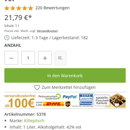
220 Bewertungen
Durchschnittliche Bewertung von 4.9 von 5 Sternen
21,79 €*
Inhalt:
1 l
Preise inkl. MwSt. zzgl.
Versandkosten
Lieferzeit: 1-3 Tage / Lagerbestand: 182
ANZAHL
Produkt Anzahl: Gib den gewünschten Wert
Fl.
In den Warenkorb
Zum Merkzettel hinzufügen
Artikelnummer:
5378
Marke:
Killepitsch
Inhalt: 1 Liter, Alkoholgehalt: 42% vol