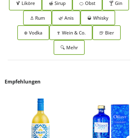
🍹 Liköre
🍯 Sirup
🍊 Obst
🍸 Gin
⚓ Rum
🌿 Anis
🥃 Whisky
❄️ Vodka
🍷 Wein & Co.
🍺 Bier
🔍 Mehr
Produktgalerie überspringen
Empfehlungen