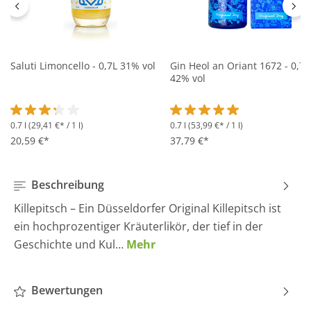
Saluti Limoncello - 0,7L 31% vol
Gin Heol an Oriant 1672 - 0,7L
42% vol
0.7 l
(29,41 €* / 1 l)
0.7 l
(53,99 €* / 1 l)
Durchschnittliche Bewertung von 3.2 von 5 Sternen
Durchschnittliche Bewertung 
20,59 €*
37,79 €*
Beschreibung
Killepitsch – Ein Düsseldorfer Original Killepitsch ist
ein hochprozentiger Kräuterlikör, der tief in der
Geschichte und Kul…
Mehr
Bewertungen