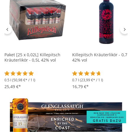
Paket [25 x 0,02L] Killepitsch
Killepitsch Kräuterlikör - 0,7L
Kräuterlikör - 0,5L 42% vol
42% vol
0.5 l
(50,98 €* / 1 l)
0.7 l
(23,99 €* / 1 l)
Durchschnittliche Bewertung von 4.9 von 5 Sternen
Durchschnittliche Bewertung 
25,49 €*
16,79 €*