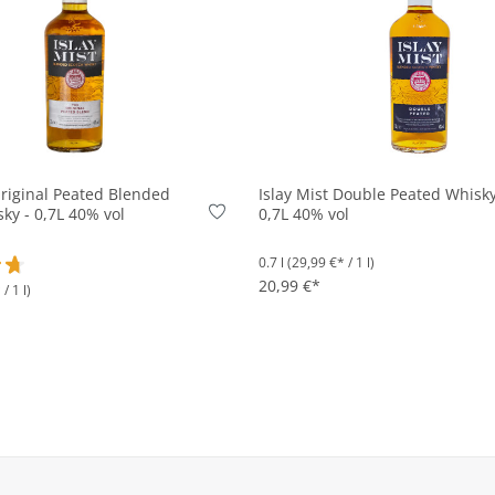
In den Korb
In den Korb
Original Peated Blended
Islay Mist Double Peated Whisky
ky - 0,7L 40% vol
0,7L 40% vol
0.7 l
(29,99 €* / 1 l)
20,99 €*
/ 1 l)
ttliche Bewertung von 4.8 von 5 Sternen