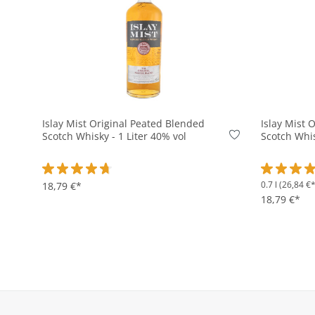
In den Korb
Islay Mist Original Peated Blended
Islay Mist 
Scotch Whisky - 1 Liter 40% vol
Scotch Whis
0.7 l
(26,84 €* 
Durchschnittliche Bewertung von 4.8 von 5 Sternen
18,79 €*
Durchschni
18,79 €*