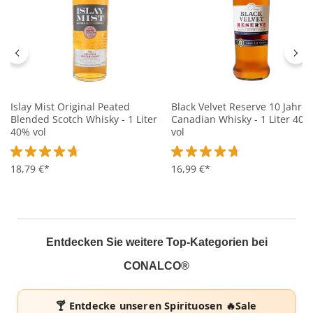
Islay Mist Original Peated
Black Velvet Reserve 10 Jahre
Blended Scotch Whisky - 1 Liter
Canadian Whisky - 1 Liter 40%
40% vol
vol
Durchschnittliche Bewertung von 4.8 von 5 Sternen
18,79 €*
Durchschnittliche Bewertung 
16,99 €*
Entdecken Sie weitere Top-Kategorien bei
CONALCO®
🍸 Entdecke unseren
Spirituosen 🔥Sale