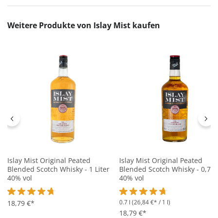
Produktgalerie überspringen
Weitere Produkte von Islay Mist kaufen
Islay Mist Original Peated
Islay Mist Original Peated
Blended Scotch Whisky - 1 Liter
Blended Scotch Whisky - 0,7L
40% vol
40% vol
0.7 l
(26,84 €* / 1 l)
Durchschnittliche Bewertung von 4.8 von 5 Sternen
18,79 €*
Durchschnittliche Bewertung 
18,79 €*