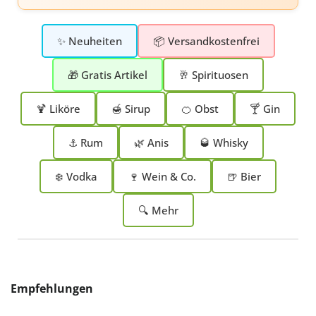
✨ Neuheiten
📦 Versandkostenfrei
🎁 Gratis Artikel
🥂 Spirituosen
🍹 Liköre
🍯 Sirup
🍊 Obst
🍸 Gin
⚓ Rum
🌿 Anis
🥃 Whisky
❄️ Vodka
🍷 Wein & Co.
🍺 Bier
🔍 Mehr
Produktgalerie überspringen
Empfehlungen