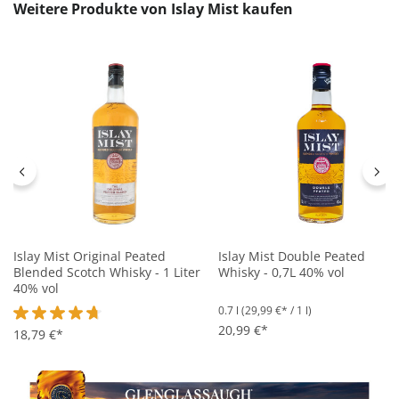
Produktgalerie überspringen
Weitere Produkte von Islay Mist kaufen
Islay Mist Original Peated
Islay Mist Double Peated
Blended Scotch Whisky - 1 Liter
Whisky - 0,7L 40% vol
40% vol
0.7 l
(29,99 €* / 1 l)
20,99 €*
Durchschnittliche Bewertung von 4.8 von 5 Sternen
18,79 €*