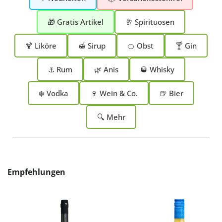
🎁 Gratis Artikel
🥂 Spirituosen
🍹 Liköre
🍯 Sirup
🍊 Obst
🍸 Gin
⚓ Rum
🌿 Anis
🥃 Whisky
❄️ Vodka
🍷 Wein & Co.
🍺 Bier
🔍 Mehr
Produktgalerie überspringen
Empfehlungen