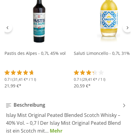
Pastis des Alpes - 0,7L 45% vol
Saluti Limoncello - 0,7L 31% vo
0.7 l
(31,41 €* / 1 l)
0.7 l
(29,41 €* / 1 l)
Durchschnittliche Bewertung von 4.6 von 5 Sternen
Durchschnittliche Bewertung 
21,99 €*
20,59 €*
Beschreibung
Islay Mist Original Peated Blended Scotch Whisky –
40% Vol. – 0,7 l Der Islay Mist Original Peated Blend
ist ein Scotch mit…
Mehr