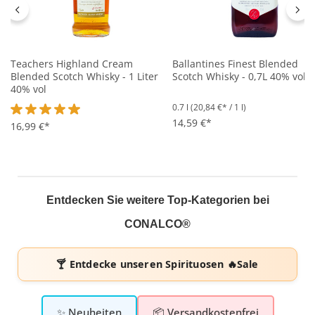
Teachers Highland Cream
Ballantines Finest Blended
Blended Scotch Whisky - 1 Liter
Scotch Whisky - 0,7L 40% vol
40% vol
0.7 l
(20,84 €* / 1 l)
14,59 €*
Durchschnittliche Bewertung von 5 von 5 Sternen
16,99 €*
Entdecken Sie weitere Top-Kategorien bei
CONALCO®
🍸 Entdecke unseren
Spirituosen 🔥Sale
✨ Neuheiten
📦 Versandkostenfrei