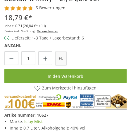
5 Bewertungen
Durchschnittliche Bewertung von 4.8 von 5 Sternen
18,79 €*
Inhalt:
0.7 l
(26,84 €* / 1 l)
Preise inkl. MwSt. zzgl.
Versandkosten
Lieferzeit: 1-3 Tage / Lagerbestand: 6
ANZAHL
Produkt Anzahl: Gib den gewünschten Wert
Fl.
In den Warenkorb
Zum Merkzettel hinzufügen
Artikelnummer:
10627
Marke:
Islay Mist
Inhalt: 0,7 Liter, Alkoholgehalt: 40% vol