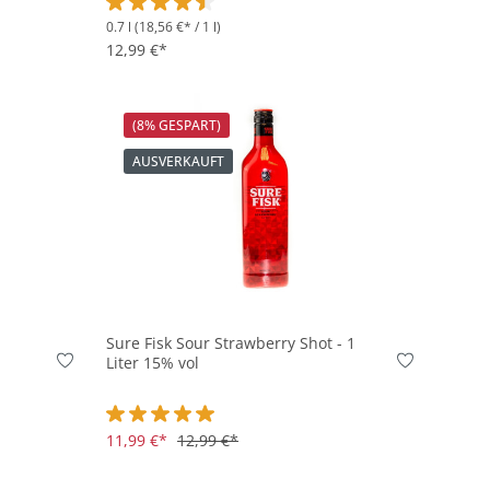
0.7 l
(18,56 €* / 1 l)
on 5 von 5 Sternen
Durchschnittliche Bewertung von 4.3 von 5 Sterne
12,99 €*
(8% GESPART)
AUSVERKAUFT
Sure Fisk Sour Strawberry Shot - 1
Liter 15% vol
on 4.3 von 5 Sternen
Durchschnittliche Bewertung von 5 von 5 Sternen
11,99 €*
12,99 €*