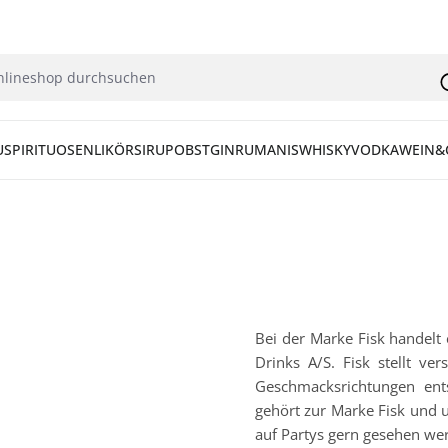
U
SPIRITUOSEN
LIKÖR
SIRUP
OBST
GIN
RUM
ANIS
WHISKY
VODKA
WEIN&
Bei der Marke Fisk handelt
Drinks A/S. Fisk stellt ve
Geschmacksrichtungen ents
gehört zur Marke Fisk und 
auf Partys gern gesehen we