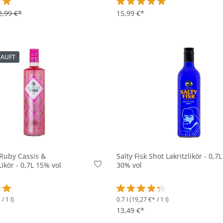
ttliche Bewertung von 5 von 5 Sternen
2,99 €*
Durchschnittliche Bewertung v
15,99 €*
KAUFT
In den Korb
k Ruby Cassis &
Salty Fisk Shot Lakritzlikör - 0,7L
ikör - 0,7L 15% vol
30% vol
/ 1 l)
0.7 l
(19,27 €* / 1 l)
ttliche Bewertung von 5 von 5 Sternen
Durchschnittliche Bewertung v
13,49 €*