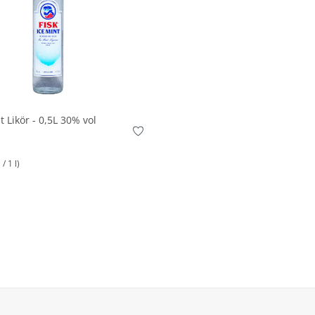
In den Korb
t Likör - 0,5L 30% vol
/ 1 l)