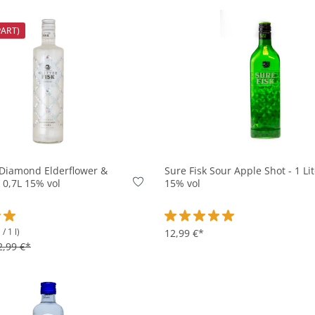
PART)
In den Korb
In den Korb
k Diamond Elderflower &
Sure Fisk Sour Apple Shot - 1 Li
- 0,7L 15% vol
15% vol
/ 1 l)
ttliche Bewertung von 5 von 5 Sternen
Durchschnittliche Bewertung v
12,99 €*
2,99 €*