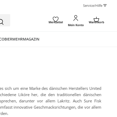
Service/Hilfe ⛛
Merkzettel
Warenkorb
Mein Konto
CO
BIER
MEHR
MAGAZIN
 es sich um eine Marke des dänischen Herstellers United
rschiedene Liköre her, die den traditionellen dänischen
prechen, darunter vor allem Lakritz. Auch Sure Fisk
umfasst innovative Geschmacksrichtungen, die vor allem
rden.