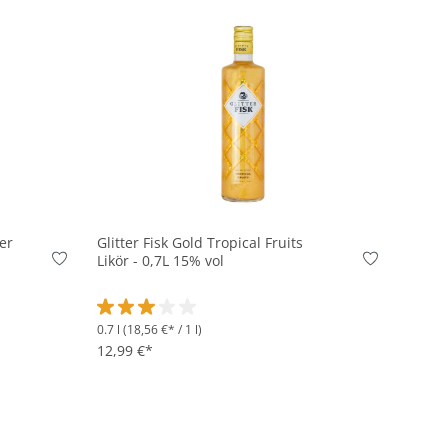
In den Korb
ter
Glitter Fisk Gold Tropical Fruits
Likör - 0,7L 15% vol
0.7 l
(18,56 €* / 1 l)
on 5 von 5 Sternen
Durchschnittliche Bewertung von 3 von 5 Sternen
12,99 €*