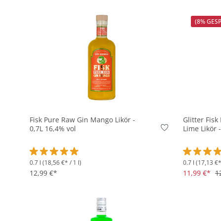
(8% GES
In den Korb
Fisk Pure Raw Gin Mango Likör -
Glitter Fis
0,7L 16,4% vol
Lime Likör 
0.7 l
(18,56 €* / 1 l)
0.7 l
(17,13 €* 
Durchschnittliche Bewertung von 5 von 5 Sternen
Durchschni
12,99 €*
11,99 €*
1