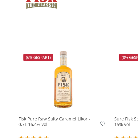
(6% GESPART)
(8% GES
In den Korb
Fisk Pure Raw Salty Caramel Likör -
Sure Fisk So
0,7L 16,4% vol
15% vol