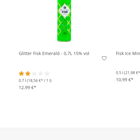
In den Korb
Glitter Fisk Emerald - 0,7L 15% vol
Fisk Ice Min
0.5 l
(21,98 €* 
10,99 €*
0.7 l
(18,56 €* / 1 l)
Durchschnittliche Bewertung von 2 von 5 Sternen
12,99 €*