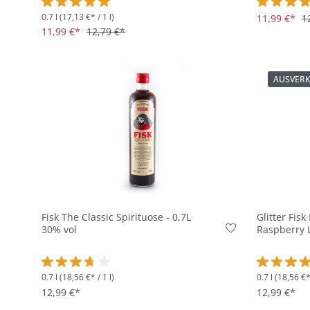
0.7 l
(17,13 €* / 1 l)
Durchschnittliche Bewertung von 5 von 5 Sternen
Durchschni
11,99 €*
1
11,99 €*
12,79 €*
AUSVER
In den Korb
Fisk The Classic Spirituose - 0,7L
Glitter Fis
30% vol
Raspberry L
0.7 l
(18,56 €* / 1 l)
0.7 l
(18,56 €* 
Durchschnittliche Bewertung von 3.8 von 5 Sternen
Durchschni
12,99 €*
12,99 €*