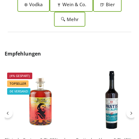
❄️ Vodka
🍷 Wein & Co.
🍺 Bier
🔍 Mehr
Produktgalerie überspringen
Empfehlungen
(4% GESPART)
TOPSELLER
0€ VERSAND