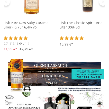
Fisk Pure Raw Salty Caramel
Fisk The Classic Spirituose - 1
Likör - 0,7L 16,4% vol
Liter 30% vol
0.7 l
(17,13 €* / 1 l)
Durchschnittliche Bewertung von 5 von 5 Sternen
Durchschnittliche Bewertung 
15,99 €*
11,99 €*
12,79 €*