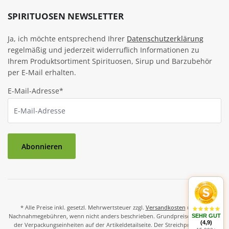
SPIRITUOSEN NEWSLETTER
Ja, ich möchte entsprechend Ihrer
Datenschutzerklärung
regelmäßig und jederzeit widerruflich Informationen zu
Ihrem Produktsortiment Spirituosen, Sirup und Barzubehör
per E-Mail erhalten.
E-Mail-Adresse*
Abonnieren
* Alle Preise inkl. gesetzl. Mehrwertsteuer zzgl.
Versandkosten
und ggf.
Nachnahmegebühren, wenn nicht anders beschrieben. Grundpreise und Preise
SEHR GUT
(4,9)
der Verpackungseinheiten auf der Artikeldetailseite. Der Streichpreis ist der