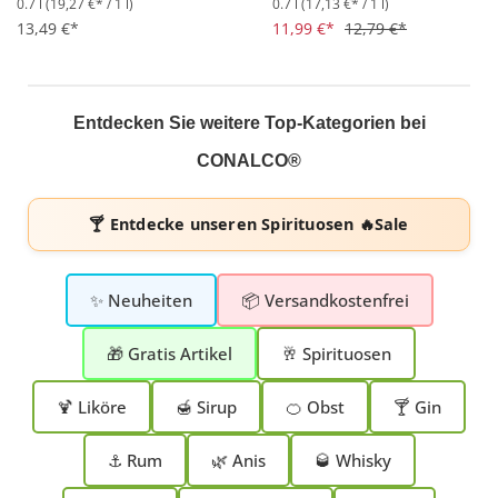
0.7 l
(19,27 €* / 1 l)
0.7 l
(17,13 €* / 1 l)
Durchschnittliche Bewertung von 4.3 von 5 Sternen
Durchschnittliche Bewertung 
13,49 €*
11,99 €*
12,79 €*
Entdecken Sie weitere Top-Kategorien bei
CONALCO®
🍸 Entdecke unseren
Spirituosen 🔥Sale
✨ Neuheiten
📦 Versandkostenfrei
🎁 Gratis Artikel
🥂 Spirituosen
🍹 Liköre
🍯 Sirup
🍊 Obst
🍸 Gin
⚓ Rum
🌿 Anis
🥃 Whisky