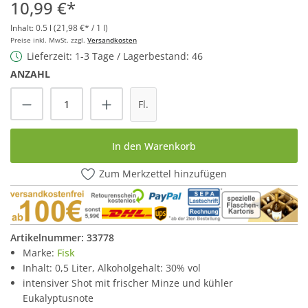
10,99 €*
Inhalt:
0.5 l
(21,98 €* / 1 l)
Preise inkl. MwSt. zzgl.
Versandkosten
Lieferzeit: 1-3 Tage / Lagerbestand: 46
ANZAHL
Produkt Anzahl: Gib den gewünschten Wert
Fl.
In den Warenkorb
Zum Merkzettel hinzufügen
Artikelnummer:
33778
Marke:
Fisk
Inhalt: 0,5 Liter, Alkoholgehalt: 30% vol
intensiver Shot mit frischer Minze und kühler
Eukalyptusnote