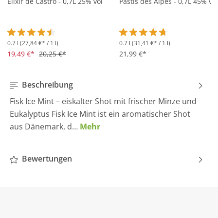
Elixir de Castro - 0,7L 25% vol
Pastis des Alpes - 0,7L 45% vol
0.7 l
(27,84 €* / 1 l)
0.7 l
(31,41 €* / 1 l)
Durchschnittliche Bewertung von 4.5 von 5 Sternen
Durchschnittliche Bewertung 
19,49 €*
20,25 €*
21,99 €*
Beschreibung
Fisk Ice Mint – eiskalter Shot mit frischer Minze und
Eukalyptus Fisk Ice Mint ist ein aromatischer Shot
aus Dänemark, d…
Mehr
Bewertungen