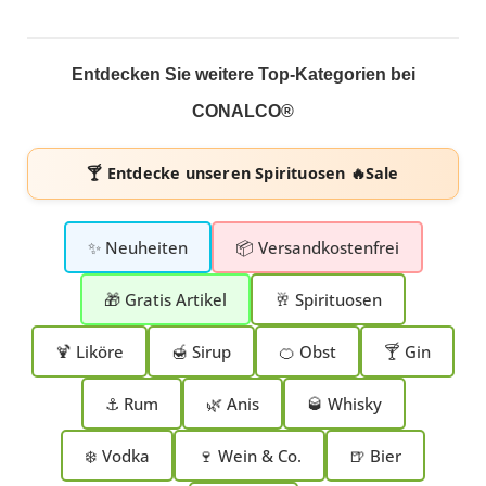
Entdecken Sie weitere Top-Kategorien bei
CONALCO®
🍸 Entdecke unseren
Spirituosen 🔥Sale
✨ Neuheiten
📦 Versandkostenfrei
🎁 Gratis Artikel
🥂 Spirituosen
🍹 Liköre
🍯 Sirup
🍊 Obst
🍸 Gin
⚓ Rum
🌿 Anis
🥃 Whisky
❄️ Vodka
🍷 Wein & Co.
🍺 Bier