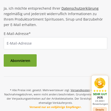
Ja, ich möchte entsprechend Ihrer
Datenschutzerklärung
regelmäßig und jederzeit widerruflich Informationen zu
Ihrem Produktsortiment Spirituosen, Sirup und Barzubehör
per E-Mail erhalten.
E-Mail-Adresse*
Abonnieren
* Alle Preise inkl. gesetzl. Mehrwertsteuer zzgl.
Versandkosten
und ggf.
Nachnahmegebühren, wenn nicht anders beschrieben. Grundpreise und Preise
SEHR GUT
(4,9)
der Verpackungseinheiten auf der Artikeldetailseite. Der Streichpreis ist der
15.000+
ehemalige Verkäuferpreis.
Bewertungen
Versand nur an volljährige Empfänger.
Details