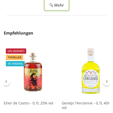
🔍 Mehr
Produktgalerie überspringen
Empfehlungen
(4% GESPART)
TOPSELLER
0€ VERSAND
Elixir de Castro - 0,7L 25% vol
Genepi l'Ancienne - 0,7L 40%
vol