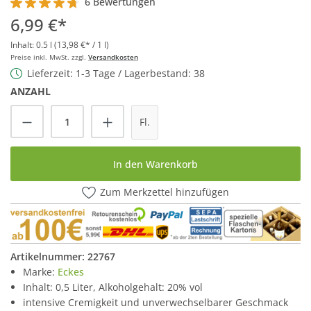
6 Bewertungen
Durchschnittliche Bewertung von 4.6 von 5 Sternen
6,99 €*
Inhalt:
0.5 l
(13,98 €* / 1 l)
Preise inkl. MwSt. zzgl.
Versandkosten
Lieferzeit: 1-3 Tage / Lagerbestand: 38
ANZAHL
Produkt Anzahl: Gib den gewünschten Wert
Fl.
In den Warenkorb
Zum Merkzettel hinzufügen
Artikelnummer:
22767
Marke:
Eckes
Inhalt: 0,5 Liter, Alkoholgehalt: 20% vol
intensive Cremigkeit und unverwechselbarer Geschmack