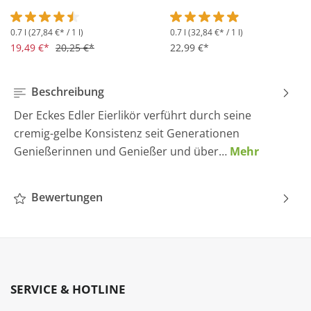
0.7 l
(27,84 €* / 1 l)
0.7 l
(32,84 €* / 1 l)
Durchschnittliche Bewertung von 4.5 von 5 Sternen
Durchschnittliche Bewertung 
19,49 €*
20,25 €*
22,99 €*
Beschreibung
Der Eckes Edler Eierlikör verführt durch seine
cremig-gelbe Konsistenz seit Generationen
Genießerinnen und Genießer und über…
Mehr
Bewertungen
SERVICE & HOTLINE