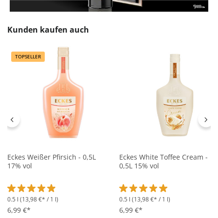
Produktgalerie überspringen
Kunden kaufen auch
TOPSELLER
Eckes Weißer Pfirsich - 0,5L
Eckes White Toffee Cream -
17% vol
0,5L 15% vol
0.5 l
(13,98 €* / 1 l)
0.5 l
(13,98 €* / 1 l)
Durchschnittliche Bewertung von 4.9 von 5 Sternen
Durchschnittliche Bewertung 
6,99 €*
6,99 €*