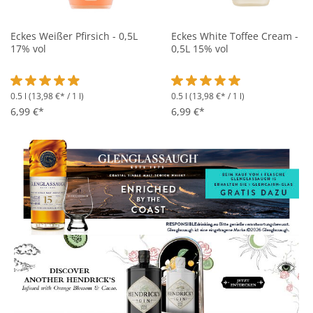
Eckes Weißer Pfirsich - 0,5L
Eckes White Toffee Cream -
17% vol
0,5L 15% vol
0.5 l
(13,98 €* / 1 l)
0.5 l
(13,98 €* / 1 l)
Durchschnittliche Bewertung von 4.9 von 5 Sternen
Durchschnittliche Bewertung 
6,99 €*
6,99 €*