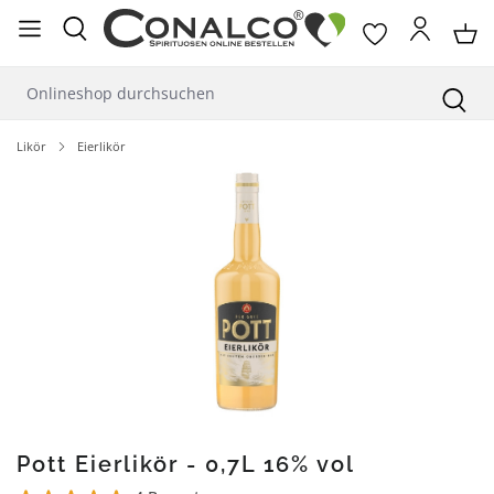
alt springen
Likör
Eierlikör
Bildergalerie überspringen
Pott Eierlikör - 0,7L 16% vol