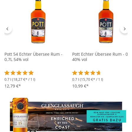
Pott 54 Echter Übersee Rum -
Pott Echter Übersee Rum - 0,7
0,7L 54% vol
40% vol
0.7 l
(18,27 €* / 1 l)
0.7 l
(15,70 €* / 1 l)
Durchschnittliche Bewertung von 4.9 von 5 Sternen
Durchschnittliche Bewertung 
12,79 €*
10,99 €*