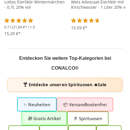
Lottas Eierlikör Wintermärchen
Weis Advocaat Eierlikör mit
- 0,7L 20% vol
Kirschwasser - 1 Liter 20% vol
0.7 l
(21,84 €* / 1 l)
Durchschnittliche Bewertung von 5 von 5 Sternen
Durchschnittliche Bewertung 
15,59 €*
15,29 €*
Entdecken Sie weitere Top-Kategorien bei
CONALCO®
🍸 Entdecke unseren
Spirituosen 🔥Sale
✨ Neuheiten
📦 Versandkostenfrei
🎁 Gratis Artikel
🥂 Spirituosen