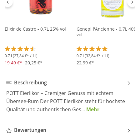
Elixir de Castro - 0,7L 25% vol
Genepi l'Ancienne - 0,7L 40%
vol
0.7 l
(27,84 €* / 1 l)
0.7 l
(32,84 €* / 1 l)
Durchschnittliche Bewertung von 4.5 von 5 Sternen
Durchschnittliche Bewertung 
19,49 €*
20,25 €*
22,99 €*
Beschreibung
POTT Eierlikör – Cremiger Genuss mit echtem
Übersee-Rum Der POTT Eierlikör steht für höchste
Qualität und authentischen Ges…
Mehr
Bewertungen