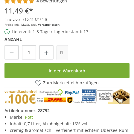
4 Bewertungen
Durchschnittliche Bewertung von 5 von 5 Sternen
11,49 €*
Inhalt:
0.7 l
(16,41 €* / 1 l)
Preise inkl. MwSt. zzgl.
Versandkosten
Lieferzeit: 1-3 Tage / Lagerbestand: 17
ANZAHL
Produkt Anzahl: Gib den gewünschten Wert
Fl.
In den Warenkorb
Zum Merkzettel hinzufügen
Artikelnummer:
28792
Marke:
Pott
Inhalt: 0,7 Liter, Alkoholgehalt: 16% vol
cremig & aromatisch – verfeinert mit echtem Übersee-Rum