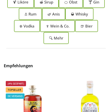
🍹 Liköre
🍯 Sirup
🍊 Obst
🍸 Gin
⚓ Rum
🌿 Anis
🥃 Whisky
❄️ Vodka
🍷 Wein & Co.
🍺 Bier
🔍 Mehr
Produktgalerie überspringen
Empfehlungen
(4% GESPART)
TOPSELLER
0€ VERSAND