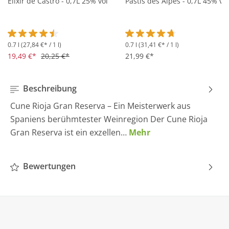
Elixir de Castro - 0,7L 25% vol
Pastis des Alpes - 0,7L 45% vol
0.7 l
(27,84 €* / 1 l)
0.7 l
(31,41 €* / 1 l)
Durchschnittliche Bewertung von 4.5 von 5 Sternen
Durchschnittliche Bewertung 
19,49 €*
20,25 €*
21,99 €*
Beschreibung
Cune Rioja Gran Reserva – Ein Meisterwerk aus
Spaniens berühmtester Weinregion Der Cune Rioja
Gran Reserva ist ein exzellen…
Mehr
Bewertungen