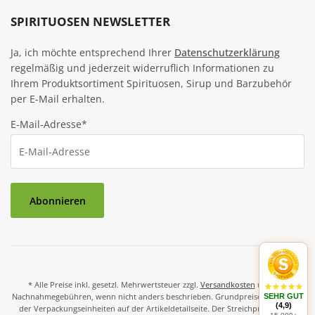
SPIRITUOSEN NEWSLETTER
Ja, ich möchte entsprechend Ihrer
Datenschutzerklärung
regelmäßig und jederzeit widerruflich Informationen zu
Ihrem Produktsortiment Spirituosen, Sirup und Barzubehör
per E-Mail erhalten.
E-Mail-Adresse*
Abonnieren
* Alle Preise inkl. gesetzl. Mehrwertsteuer zzgl.
Versandkosten
und ggf.
Nachnahmegebühren, wenn nicht anders beschrieben. Grundpreise und Preise
SEHR GUT
(4,9)
der Verpackungseinheiten auf der Artikeldetailseite. Der Streichpreis ist der