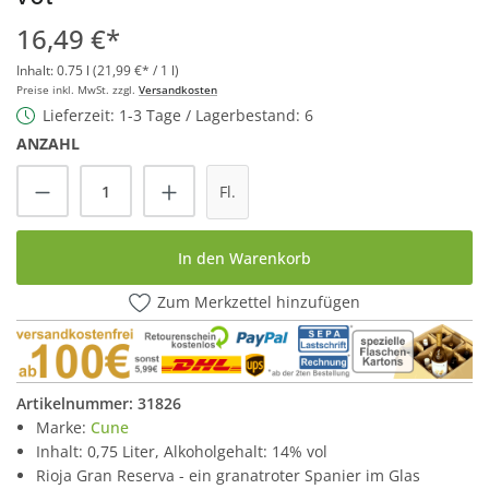
16,49 €*
Inhalt:
0.75 l
(21,99 €* / 1 l)
Preise inkl. MwSt. zzgl.
Versandkosten
Lieferzeit: 1-3 Tage / Lagerbestand: 6
ANZAHL
Produkt Anzahl: Gib den gewünschten Wert
Fl.
In den Warenkorb
Zum Merkzettel hinzufügen
Artikelnummer:
31826
Marke:
Cune
Inhalt: 0,75 Liter, Alkoholgehalt: 14% vol
Rioja Gran Reserva - ein granatroter Spanier im Glas