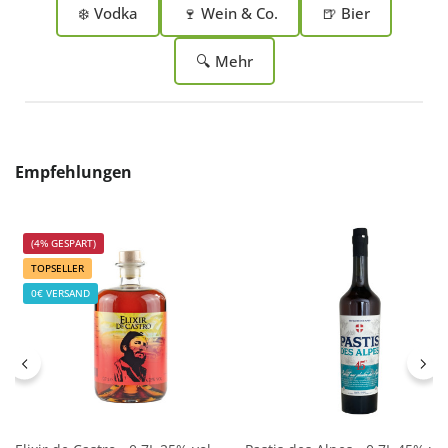
❄️ Vodka
🍷 Wein & Co.
🍺 Bier
🔍 Mehr
Produktgalerie überspringen
Empfehlungen
(4% GESPART)
TOPSELLER
0€ VERSAND