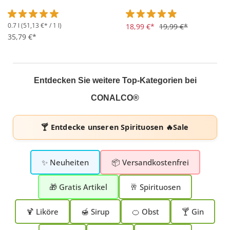
0.7 l
(51,13 €* / 1 l)
Durchschnittliche Bewertung von 5 von 5 Sternen
Durchschnittliche Bewertung 
18,99 €*
19,99 €*
35,79 €*
Entdecken Sie weitere Top-Kategorien bei
CONALCO®
🍸 Entdecke unseren
Spirituosen 🔥Sale
✨ Neuheiten
📦 Versandkostenfrei
🎁 Gratis Artikel
🥂 Spirituosen
🍹 Liköre
🍯 Sirup
🍊 Obst
🍸 Gin