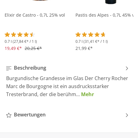
Elixir de Castro - 0,7L 25% vol
Pastis des Alpes - 0,7L 45% vol
0.7 l
(27,84 €* / 1 l)
0.7 l
(31,41 €* / 1 l)
Durchschnittliche Bewertung von 4.5 von 5 Sternen
Durchschnittliche Bewertung 
19,49 €*
20,25 €*
21,99 €*
Beschreibung
Burgundische Grandesse im Glas Der Cherry Rocher
Marc de Bourgogne ist ein ausdrucksstarker
Tresterbrand, der die berühm…
Mehr
Bewertungen