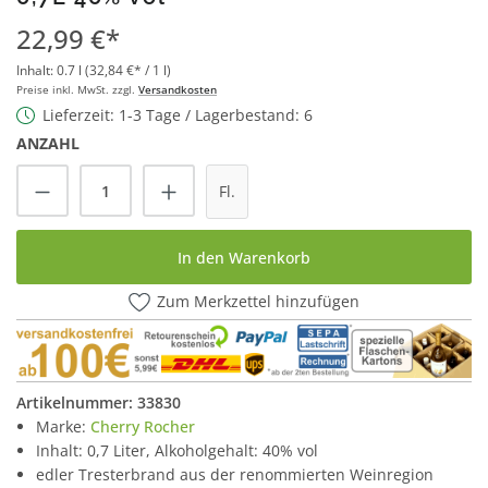
22,99 €*
Inhalt:
0.7 l
(32,84 €* / 1 l)
Preise inkl. MwSt. zzgl.
Versandkosten
Lieferzeit: 1-3 Tage / Lagerbestand: 6
ANZAHL
Produkt Anzahl: Gib den gewünschten Wert
Fl.
In den Warenkorb
Zum Merkzettel hinzufügen
Artikelnummer:
33830
Marke:
Cherry Rocher
Inhalt: 0,7 Liter, Alkoholgehalt: 40% vol
edler Tresterbrand aus der renommierten Weinregion