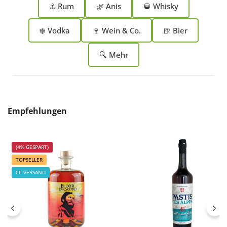
⚓ Rum
🌿 Anis
🥃 Whisky
❄️ Vodka
🍷 Wein & Co.
🍺 Bier
🔍 Mehr
Produktgalerie überspringen
Empfehlungen
(4% GESPART)
TOPSELLER
0€ VERSAND