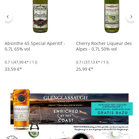
Absinthe 65 Special Aperitif -
Cherry Rocher Liqueur des
0,7L 65% vol
Alpes - 0,7L 50% vol
0.7 l
(47,99 €* / 1 l)
0.7 l
(37,13 €* / 1 l)
33,59 €*
25,99 €*