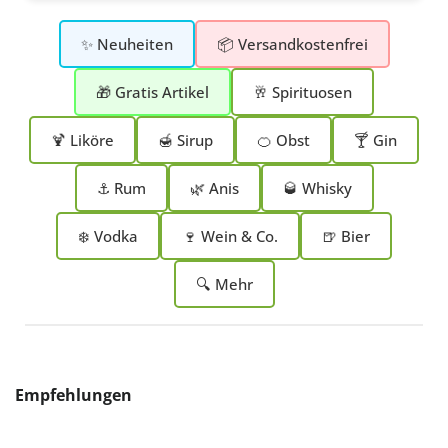
✨ Neuheiten
📦 Versandkostenfrei
🎁 Gratis Artikel
🥂 Spirituosen
🍹 Liköre
🍯 Sirup
🍊 Obst
🍸 Gin
⚓ Rum
🌿 Anis
🥃 Whisky
❄️ Vodka
🍷 Wein & Co.
🍺 Bier
🔍 Mehr
Produktgalerie überspringen
Empfehlungen