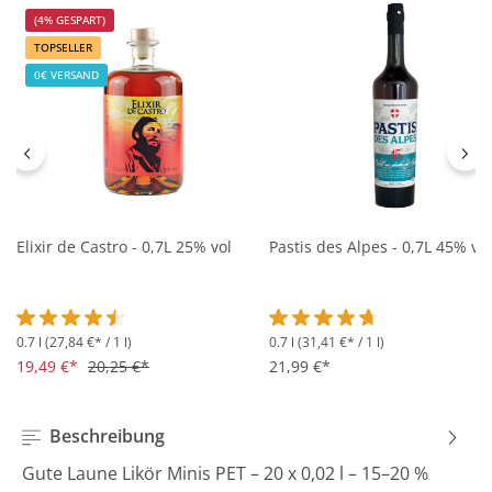
(4% GESPART)
TOPSELLER
0€ VERSAND
Elixir de Castro - 0,7L 25% vol
Pastis des Alpes - 0,7L 45% vol
0.7 l
(27,84 €* / 1 l)
0.7 l
(31,41 €* / 1 l)
Durchschnittliche Bewertung von 4.5 von 5 Sternen
Durchschnittliche Bewertung 
19,49 €*
20,25 €*
21,99 €*
Beschreibung
Gute Laune Likör Minis PET – 20 x 0,02 l – 15–20 %