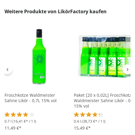
Produktgalerie überspringen
Weitere Produkte von LikörFactory kaufen
Froschkotze Waldmeister
Paket [20 x 0,02L] Froschkotze
Sahne Likör - 0,7L 15% vol
Waldmeister Sahne Likör - 0,4
15% vol
0.7 l
(16,41 €* / 1 l)
0.4 l
(38,73 €* / 1 l)
Durchschnittliche Bewertung von 4 von 5 Sternen
Durchschnittliche Bewertung 
11,49 €*
15,49 €*