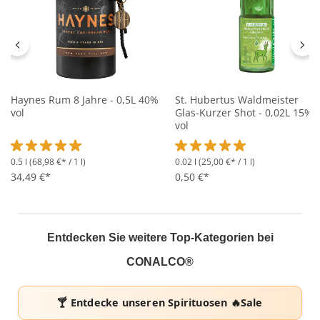
Haynes Rum 8 Jahre - 0,5L 40%
St. Hubertus Waldmeister
vol
Glas-Kurzer Shot - 0,02L 15%
vol
0.5 l
(68,98 €* / 1 l)
0.02 l
(25,00 €* / 1 l)
Durchschnittliche Bewertung von 5 von 5 Sternen
Durchschnittliche Bewertung 
34,49 €*
0,50 €*
Entdecken Sie weitere Top-Kategorien bei
CONALCO®
🍸 Entdecke unseren
Spirituosen 🔥Sale