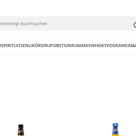
U
SPIRITUOSEN
LIKÖR
SIRUP
OBST
GIN
RUM
ANIS
WHISKY
VODKA
WEIN&