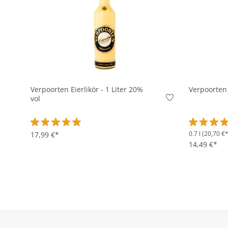
In den Korb
Verpoorten Eierlikör - 1 Liter 20%
Verpoorten 
vol
0.7 l
(20,70 €* 
Durchschnittliche Bewertung von 4.8 von 5 Sternen
17,99 €*
Durchschni
14,49 €*