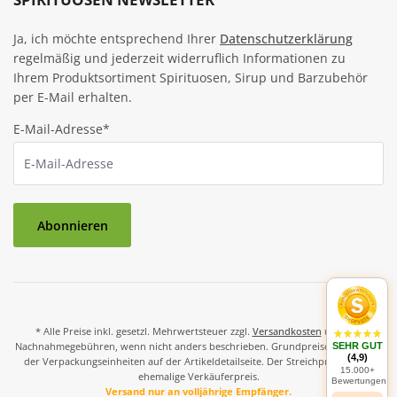
Ja, ich möchte entsprechend Ihrer
Datenschutzerklärung
regelmäßig und jederzeit widerruflich Informationen zu
Ihrem Produktsortiment Spirituosen, Sirup und Barzubehör
per E-Mail erhalten.
E-Mail-Adresse*
Abonnieren
* Alle Preise inkl. gesetzl. Mehrwertsteuer zzgl.
Versandkosten
und ggf.
Nachnahmegebühren, wenn nicht anders beschrieben. Grundpreise und Preise
SEHR GUT
(4,9)
der Verpackungseinheiten auf der Artikeldetailseite. Der Streichpreis ist der
15.000+
ehemalige Verkäuferpreis.
Bewertungen
Versand nur an volljährige Empfänger.