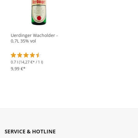
Uerdinger Wacholder -
0,7L 35% vol
0.7 l
(14,27 €* / 1 l)
Durchschnittliche Bewertung von 4.4 von 5 Sternen
9,99 €*
SERVICE & HOTLINE