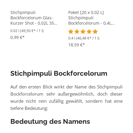
Stichpimpuli
Paket [20 x 0,02 L]
Bockforcelorum Glas-
Stichpimpuli
Kurzer Shot - 0,02L 35%
Bockforcelorum - 0,4L
vol
35% vol
0.02 l
(49,50 €* / 1 l)
0,99 €*
0.4 l
(46,48 €* / 1 l)
Durchschnittliche Bewertung vo
18,59 €*
Stichpimpuli Bockforcelorum
Auf den ersten Blick wirkt der Name des Stichpimpuli
Bockforcelorum sehr außergewöhnlich, doch dieser
wurde nicht rein zufällig gewählt, sondern hat eine
tiefere Bedeutung:
Bedeutung des Namens