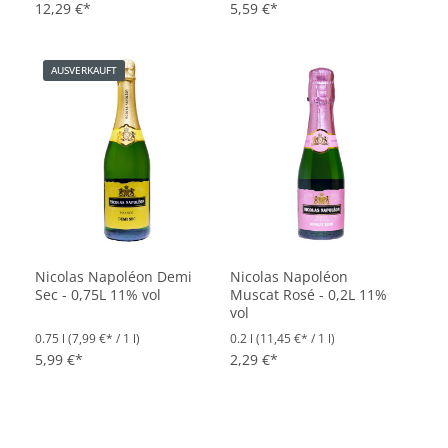
12,29 €*
5,59 €*
AUSVERKAUFT
Nicolas Napoléon Demi
Nicolas Napoléon
Sec - 0,75L 11% vol
Muscat Rosé - 0,2L 11%
vol
0.75 l
(7,99 €* / 1 l)
0.2 l
(11,45 €* / 1 l)
5,99 €*
2,29 €*