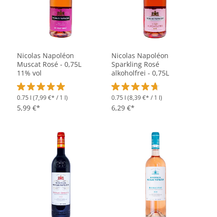
Nicolas Napoléon
Nicolas Napoléon
Muscat Rosé - 0,75L
Sparkling Rosé
11% vol
alkoholfrei - 0,75L
0.75 l
(7,99 €* / 1 l)
0.75 l
(8,39 €* / 1 l)
Durchschnittliche Bewertung von 5 von 5 Sternen
Durchschnittliche Bewertung vo
5,99 €*
6,29 €*