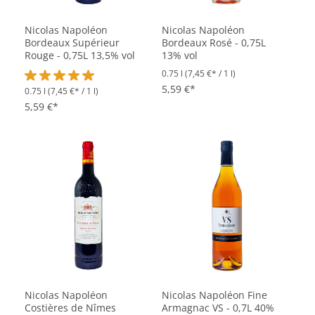
Nicolas Napoléon
Nicolas Napoléon
Bordeaux Supérieur
Bordeaux Rosé - 0,75L
Rouge - 0,75L 13,5% vol
13% vol
0.75 l
(7,45 €* / 1 l)
5,59 €*
0.75 l
(7,45 €* / 1 l)
Durchschnittliche Bewertung von 5 von 5 Sternen
5,59 €*
Nicolas Napoléon
Nicolas Napoléon Fine
Costières de Nîmes
Armagnac VS - 0,7L 40%