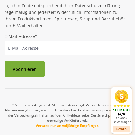
Ja, ich möchte entsprechend Ihrer
Datenschutzerklärung
regelmäßig und jederzeit widerruflich Informationen zu
Ihrem Produktsortiment Spirituosen, Sirup und Barzubehör
per E-Mail erhalten.
E-Mail-Adresse*
Abonnieren
* Alle Preise inkl. gesetzl. Mehrwertsteuer zzgl.
Versandkosten
und ggf.
Nachnahmegebühren, wenn nicht anders beschrieben. Grundpreise und Preise
SEHR GUT
(4,9)
der Verpackungseinheiten auf der Artikeldetailseite. Der Streichpreis ist der
15.000+
ehemalige Verkäuferpreis.
Bewertungen
Versand nur an volljährige Empfänger.
Details