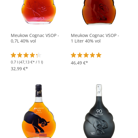
Meukow Cognac VSOP -
Meukow Cognac VSOP -
0,7L 40% vol
1 Liter 40% vol
0.7 l
(47,13 €* / 1 l)
Durchschnittliche Bewertung von 4.1 von 5 Sternen
Durchschnittliche Bewertung vo
46,49 €*
32,99 €*