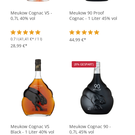
Meukow Cognac VS -
Meukow 90 Proof
0,7L 40% vol
Cognac - 1 Liter 45% vol
0.7 l
(41,41 €* / 1 l)
Durchschnittliche Bewertung von 5 von 5 Sternen
Durchschnittliche Bewertung vo
44,99 €*
28,99 €*
(8% GESPART)
Meukow Cognac VS
Meukow Cognac 90 -
Black - 1 Liter 40% vol
0,7L 45% vol