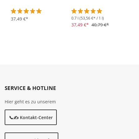
0.7 l
(53,56 €* / 1 l)
Durchschnittliche Bewertung von 5 von 5 Sternen
37,49 €*
Durchschnittliche Bewertung vo
37,49 €*
40,79 €*
SERVICE & HOTLINE
Hier geht es zu unserem
📞✍️ Kontakt-Center