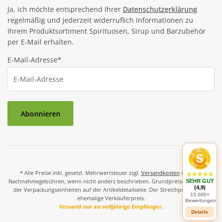
Ja, ich möchte entsprechend Ihrer
Datenschutzerklärung
regelmäßig und jederzeit widerruflich Informationen zu
Ihrem Produktsortiment Spirituosen, Sirup und Barzubehör
per E-Mail erhalten.
E-Mail-Adresse*
Abonnieren
* Alle Preise inkl. gesetzl. Mehrwertsteuer zzgl.
Versandkosten
und ggf.
Nachnahmegebühren, wenn nicht anders beschrieben. Grundpreise und Preise
SEHR GUT
(4,9)
der Verpackungseinheiten auf der Artikeldetailseite. Der Streichpreis ist der
15.000+
ehemalige Verkäuferpreis.
Bewertungen
Versand nur an volljährige Empfänger.
Details