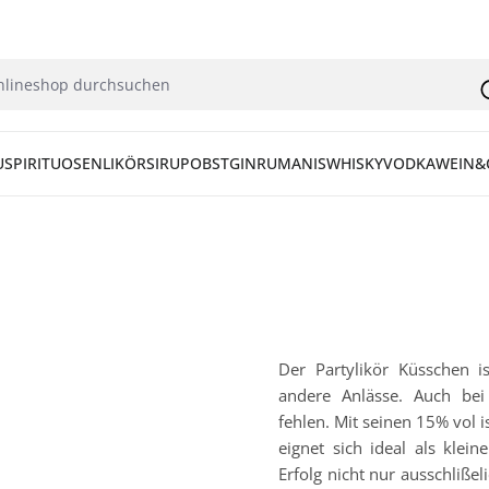
U
SPIRITUOSEN
LIKÖR
SIRUP
OBST
GIN
RUM
ANIS
WHISKY
VODKA
WEIN&
Der Partylikör Küsschen is
andere Anlässe. Auch bei 
fehlen. Mit seinen 15% vol i
eignet sich ideal als klei
Erfolg nicht nur ausschliß