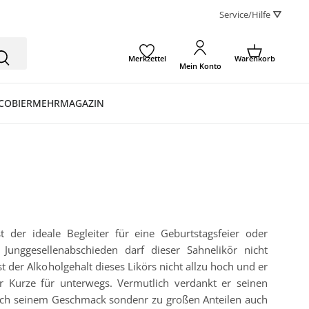
Service/Hilfe ⛛
Merkzettel
Warenkorb
Mein Konto
CO
BIER
MEHR
MAGAZIN
t der ideale Begleiter für eine Geburtstagsfeier oder
Junggesellenabschieden darf dieser Sahnelikör nicht
st der Alkoholgehalt dieses Likörs nicht allzu hoch und er
ner Kurze für unterwegs. Vermutlich verdankt er seinen
elich seinem Geschmack sondenr zu großen Anteilen auch