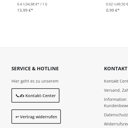
0.4 l
(34,98 €* / 1 l)
0.02 l
(49,50 €
Durchschnittliche Bewertung von 4.8 von 5 Sternen
Durchschni
13,99 €*
0,99 €*
SERVICE & HOTLINE
KONTAKT 
Hier geht es zu unserem
Kontakt Cen
Versand, Za
📞✍️ Kontakt-Center
Information 
Kundenbew
Datenschutz
↩️ Vertrag widerrufen
Widerrufsre