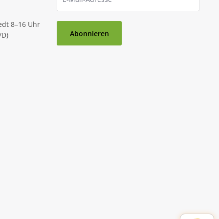
edt 8–16 Uhr
Abonnieren
/D)