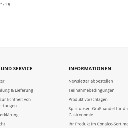
* / 1 l)
ttliche Bewertung von 4.4 von 5 Sternen
UND SERVICE
INFORMATIONEN
ter
Newsletter abbestellen
hlung & Lieferung
Teilnahmebedingungen
zur Echtheit von
Produkt vorschlagen
ertungen
Spirituosen-Großhandel für di
erklärung
Gastronomie
cht
Ihr Produkt im Conalco-Sortim