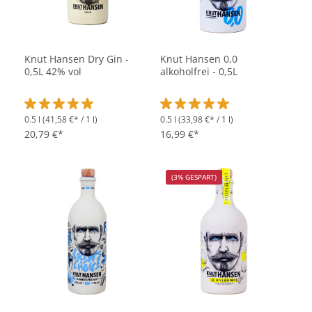
Knut Hansen Dry Gin -
Knut Hansen 0,0
0,5L 42% vol
alkoholfrei - 0,5L
0.5 l
(41,58 €* / 1 l)
0.5 l
(33,98 €* / 1 l)
Durchschnittliche Bewertung von 5 von 5 Sternen
Durchschnittliche Bewertung vo
20,79 €*
16,99 €*
(3% GESPART)