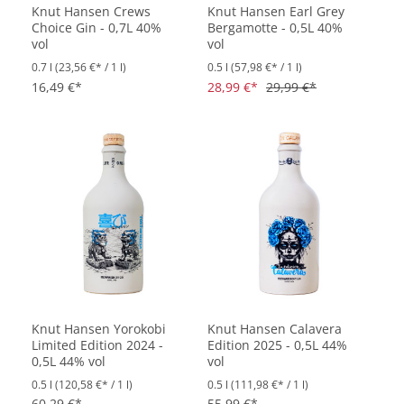
Knut Hansen Crews
Knut Hansen Earl Grey
Choice Gin - 0,7L 40%
Bergamotte - 0,5L 40%
vol
vol
0.7 l
(23,56 €* / 1 l)
0.5 l
(57,98 €* / 1 l)
16,49 €*
28,99 €*
29,99 €*
Knut Hansen Yorokobi
Knut Hansen Calavera
Limited Edition 2024 -
Edition 2025 - 0,5L 44%
0,5L 44% vol
vol
0.5 l
(120,58 €* / 1 l)
0.5 l
(111,98 €* / 1 l)
60,29 €*
55,99 €*