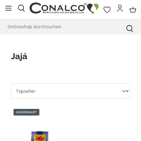
alt springen
Jajá
AUSVERKAUFT