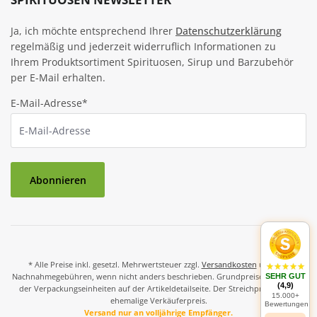
Ja, ich möchte entsprechend Ihrer
Datenschutzerklärung
regelmäßig und jederzeit widerruflich Informationen zu
Ihrem Produktsortiment Spirituosen, Sirup und Barzubehör
per E-Mail erhalten.
E-Mail-Adresse*
Abonnieren
* Alle Preise inkl. gesetzl. Mehrwertsteuer zzgl.
Versandkosten
und ggf.
Nachnahmegebühren, wenn nicht anders beschrieben. Grundpreise und Preise
SEHR GUT
(4,9)
der Verpackungseinheiten auf der Artikeldetailseite. Der Streichpreis ist der
15.000+
ehemalige Verkäuferpreis.
Bewertungen
Versand nur an volljährige Empfänger.