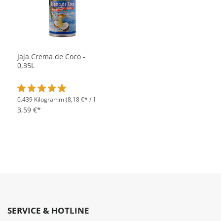
Jaja Crema de Coco -
0,35L
0.439 Kilogramm
(8,18 €* / 1
Durchschnittliche Bewertung von 5 von 5 Sternen
Kilogramm)
3,59 €*
SERVICE & HOTLINE