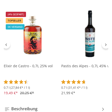
(4% GESPART)
TOPSELLER
0€ VERSAND
Elixir de Castro - 0,7L 25% vol
Pastis des Alpes - 0,7L 45% vol
0.7 l
(27,84 €* / 1 l)
0.7 l
(31,41 €* / 1 l)
Durchschnittliche Bewertung von 4.5 von 5 Sternen
Durchschnittliche Bewertung 
19,49 €*
20,25 €*
21,99 €*
Beschreibung