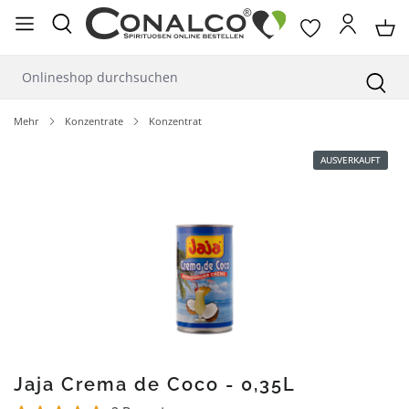
alt springen
Mehr
Konzentrate
Konzentrat
Bildergalerie überspringen
AUSVERKAUFT
Jaja Crema de Coco - 0,35L