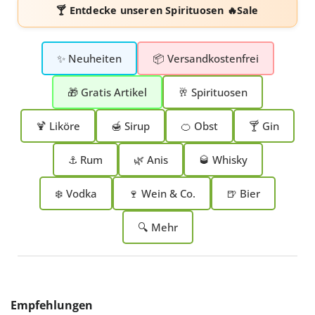
🍸 Entdecke unseren
Spirituosen 🔥Sale
✨ Neuheiten
📦 Versandkostenfrei
🎁 Gratis Artikel
🥂 Spirituosen
🍹 Liköre
🍯 Sirup
🍊 Obst
🍸 Gin
⚓ Rum
🌿 Anis
🥃 Whisky
❄️ Vodka
🍷 Wein & Co.
🍺 Bier
🔍 Mehr
Produktgalerie überspringen
Empfehlungen