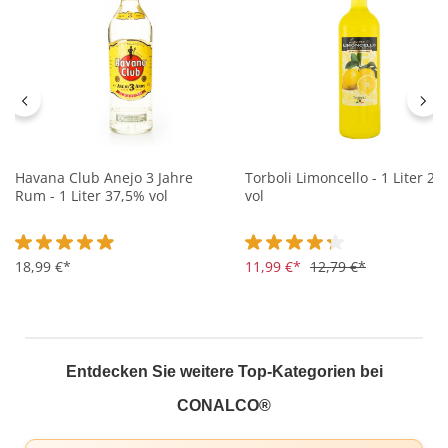
Havana Club Anejo 3 Jahre
Torboli Limoncello - 1 Liter 2
Rum - 1 Liter 37,5% vol
vol
Durchschnittliche Bewertung von 4.9 von 5 Sternen
18,99 €*
Durchschnittliche Bewertung 
11,99 €*
12,79 €*
Entdecken Sie weitere Top-Kategorien bei
CONALCO®