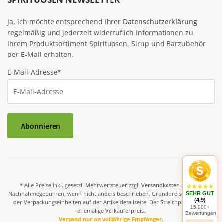
Ja, ich möchte entsprechend Ihrer
Datenschutzerklärung
regelmäßig und jederzeit widerruflich Informationen zu
Ihrem Produktsortiment Spirituosen, Sirup und Barzubehör
per E-Mail erhalten.
E-Mail-Adresse*
Abonnieren
* Alle Preise inkl. gesetzl. Mehrwertsteuer zzgl.
Versandkosten
und ggf.
Nachnahmegebühren, wenn nicht anders beschrieben. Grundpreise und Preise
SEHR GUT
(4,9)
der Verpackungseinheiten auf der Artikeldetailseite. Der Streichpreis ist der
15.000+
ehemalige Verkäuferpreis.
Bewertungen
Versand nur an volljährige Empfänger.