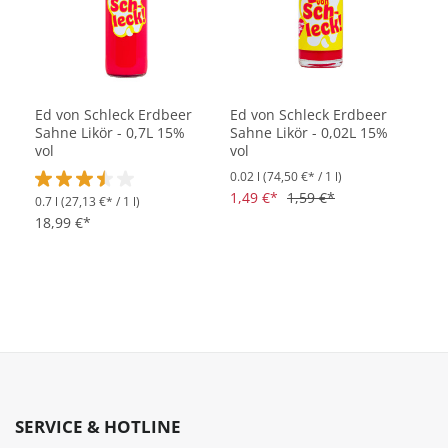
Ed von Schleck Erdbeer
Ed von Schleck Erdbeer
Sahne Likör - 0,7L 15%
Sahne Likör - 0,02L 15%
vol
vol
0.02 l
(74,50 €* / 1 l)
1,49 €*
1,59 €*
0.7 l
(27,13 €* / 1 l)
Durchschnittliche Bewertung von 3.5 von 5 Sternen
18,99 €*
SERVICE & HOTLINE