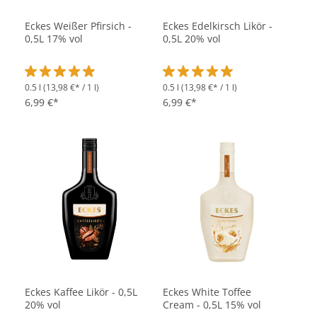
Eckes Weißer Pfirsich -
Eckes Edelkirsch Likör -
0,5L 17% vol
0,5L 20% vol
0.5 l
(13,98 €* / 1 l)
0.5 l
(13,98 €* / 1 l)
Durchschnittliche Bewertung von 4.9 von 5 Sternen
Durchschnittliche Bewertung vo
6,99 €*
6,99 €*
Eckes Kaffee Likör - 0,5L
Eckes White Toffee
20% vol
Cream - 0,5L 15% vol