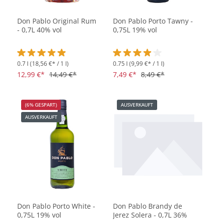
Don Pablo Original Rum
Don Pablo Porto Tawny -
- 0,7L 40% vol
0,75L 19% vol
0.7 l
(18,56 €* / 1 l)
0.75 l
(9,99 €* / 1 l)
Durchschnittliche Bewertung von 4.9 von 5 Sternen
Durchschnittliche Bewertung vo
12,99 €*
14,49 €*
7,49 €*
8,49 €*
(6% GESPART)
AUSVERKAUFT
AUSVERKAUFT
Don Pablo Porto White -
Don Pablo Brandy de
0,75L 19% vol
Jerez Solera - 0,7L 36%