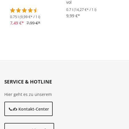
vol
0.7 l
(14,27 €* / 1 l)
9,99 €*
0.75 l
(9,99 €* / 1 l)
Durchschnittliche Bewertung von 4.5 von 5 Sternen
7,49 €*
7,99 €*
SERVICE & HOTLINE
Hier geht es zu unserem
📞✍️ Kontakt-Center