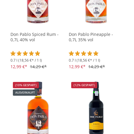
Don Pablo Spiced Rum -
Don Pablo Pineapple -
0,7L 40% vol
0,7L 35% vol
0.7 l
(18,56 €* / 1 l)
0.7 l
(18,56 €* / 1 l)
Durchschnittliche Bewertung von 4.9 von 5 Sternen
Durchschnittliche Bewertung vo
12,99 €*
14,29 €*
12,99 €*
14,29 €*
(10% GESPART)
(12% GESPART)
AUSVERKAUFT