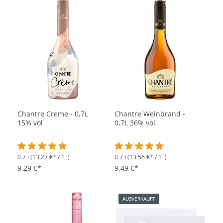
Chantre Creme - 0,7L
Chantre Weinbrand -
15% vol
0,7L 36% vol
0.7 l
(13,27 €* / 1 l)
0.7 l
(13,56 €* / 1 l)
Durchschnittliche Bewertung von 4.9 von 5 Sternen
Durchschnittliche Bewertung vo
9,29 €*
9,49 €*
AUSVERKAUFT