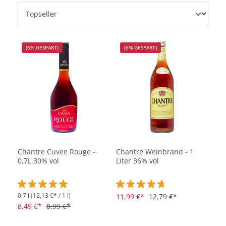
(6% GESPART)
(6% GESPART)
Chantre Cuvee Rouge -
Chantre Weinbrand - 1
0,7L 30% vol
Liter 36% vol
0.7 l
(12,13 €* / 1 l)
Durchschnittliche Bewertung von 4.9 von 5 Sternen
Durchschnittliche Bewertung vo
11,99 €*
12,79 €*
8,49 €*
8,99 €*