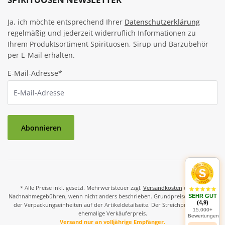
Ja, ich möchte entsprechend Ihrer
Datenschutzerklärung
regelmäßig und jederzeit widerruflich Informationen zu
Ihrem Produktsortiment Spirituosen, Sirup und Barzubehör
per E-Mail erhalten.
E-Mail-Adresse*
Abonnieren
* Alle Preise inkl. gesetzl. Mehrwertsteuer zzgl.
Versandkosten
und ggf.
Nachnahmegebühren, wenn nicht anders beschrieben. Grundpreise und Preise
SEHR GUT
(4,9)
der Verpackungseinheiten auf der Artikeldetailseite. Der Streichpreis ist der
15.000+
ehemalige Verkäuferpreis.
Bewertungen
Versand nur an volljährige Empfänger.