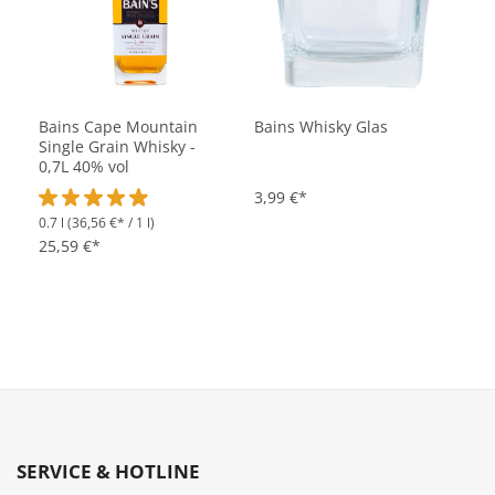
Bains Cape Mountain
Bains Whisky Glas
Single Grain Whisky -
0,7L 40% vol
3,99 €*
0.7 l
(36,56 €* / 1 l)
Durchschnittliche Bewertung von 4.8 von 5 Sternen
25,59 €*
SERVICE & HOTLINE