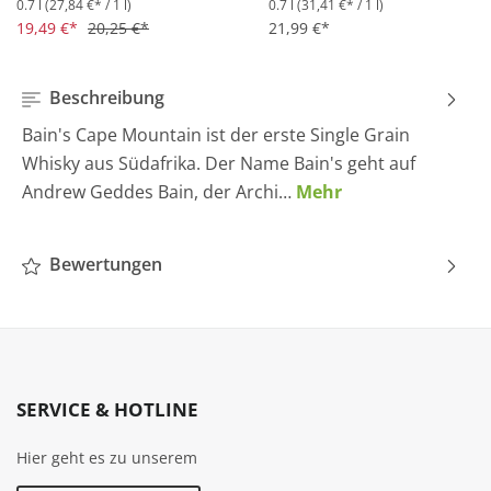
0.7 l
(27,84 €* / 1 l)
0.7 l
(31,41 €* / 1 l)
Durchschnittliche Bewertung von 4.5 von 5 Sternen
Durchschnittliche Bewertung 
19,49 €*
20,25 €*
21,99 €*
Beschreibung
Bain's Cape Mountain ist der erste Single Grain
Whisky aus Südafrika. Der Name Bain's geht auf
Andrew Geddes Bain, der Archi…
Mehr
Bewertungen
SERVICE & HOTLINE
Hier geht es zu unserem