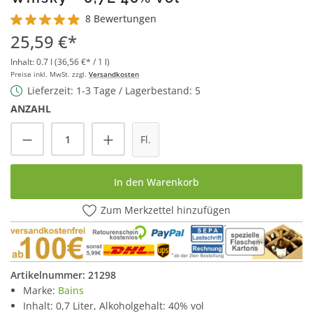
8 Bewertungen
Durchschnittliche Bewertung von 4.8 von 5 Sternen
25,59 €*
Inhalt:
0.7 l
(36,56 €* / 1 l)
Preise inkl. MwSt. zzgl.
Versandkosten
Lieferzeit: 1-3 Tage / Lagerbestand: 5
ANZAHL
Produkt Anzahl: Gib den gewünschten Wert
Fl.
In den Warenkorb
Zum Merkzettel hinzufügen
Artikelnummer:
21298
Marke:
Bains
Inhalt: 0,7 Liter, Alkoholgehalt: 40% vol