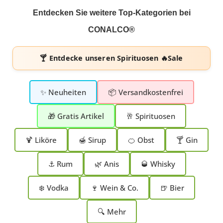
Entdecken Sie weitere Top-Kategorien bei
CONALCO®
🍸 Entdecke unseren
Spirituosen 🔥Sale
✨ Neuheiten
📦 Versandkostenfrei
🎁 Gratis Artikel
🥂 Spirituosen
🍹 Liköre
🍯 Sirup
🍊 Obst
🍸 Gin
⚓ Rum
🌿 Anis
🥃 Whisky
❄️ Vodka
🍷 Wein & Co.
🍺 Bier
🔍 Mehr