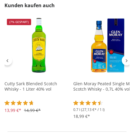
Produktgalerie überspringen
Kunden kaufen auch
(7% GESPART)
Cutty Sark Blended Scotch
Glen Moray Peated Single Mal
Whisky - 1 Liter 40% vol
Scotch Whisky - 0,7L 40% vol
0.7 l
(27,13 €* / 1 l)
Durchschnittliche Bewertung von 4.8 von 5 Sternen
13,99 €*
14,99 €*
Durchschnittliche Bewertung 
18,99 €*