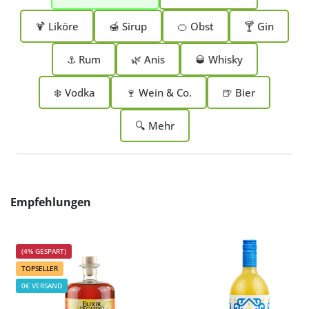
🍹 Liköre
🍯 Sirup
🍊 Obst
🍸 Gin
⚓ Rum
🌿 Anis
🥃 Whisky
❄️ Vodka
🍷 Wein & Co.
🍺 Bier
🔍 Mehr
Produktgalerie überspringen
Empfehlungen
(4% GESPART)
TOPSELLER
0€ VERSAND