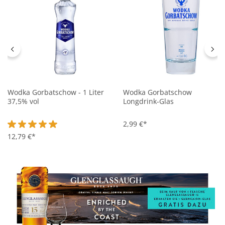
Wodka Gorbatschow - 1 Liter
Wodka Gorbatschow
37,5% vol
Longdrink-Glas
2,99 €*
Durchschnittliche Bewertung von 5 von 5 Sternen
12,79 €*