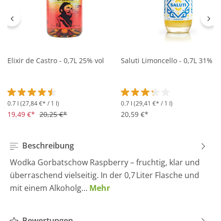
Elixir de Castro - 0,7L 25% vol
Saluti Limoncello - 0,7L 31% vo
0.7 l
(27,84 €* / 1 l)
0.7 l
(29,41 €* / 1 l)
Durchschnittliche Bewertung von 4.5 von 5 Sternen
Durchschnittliche Bewertung 
19,49 €*
20,25 €*
20,59 €*
Beschreibung
Wodka Gorbatschow Raspberry – fruchtig, klar und
überraschend vielseitig. In der 0,7 Liter Flasche und
mit einem Alkoholg…
Mehr
Bewertungen