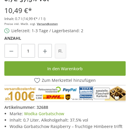
10,49 €*
Inhalt:
0.7 l
(14,99 €* / 1 l)
Preise inkl. MwSt. zzgl.
Versandkosten
Lieferzeit: 1-3 Tage / Lagerbestand: 2
ANZAHL
Produkt Anzahl: Gib den gewünschten Wert
Fl.
In den Warenkorb
Zum Merkzettel hinzufügen
Artikelnummer:
32688
Marke:
Wodka Gorbatschow
Inhalt: 0,7 Liter, Alkoholgehalt: 37,5% vol
Wodka Gorbatschow Raspberry – fruchtige Himbeere trifft