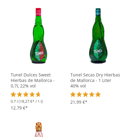
Tunel Dulces Sweet
Tunel Secas Dry Hierbas
Hierbas de Mallorca -
de Mallorca - 1 Liter
0,7L 22% vol
40% vol
0.7 l
(18,27 €* / 1 l)
Durchschnittliche Bewertung von 4.8 von 5 Sternen
Durchschnittliche Bewertung vo
21,99 €*
12,79 €*