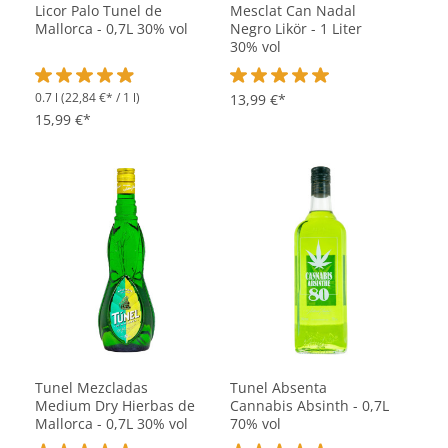
Licor Palo Tunel de
Mesclat Can Nadal
Mallorca - 0,7L 30% vol
Negro Likör - 1 Liter
30% vol
0.7 l
(22,84 €* / 1 l)
Durchschnittliche Bewertung von 4.9 von 5 Sternen
Durchschnittliche Bewertung vo
13,99 €*
15,99 €*
Tunel Mezcladas
Tunel Absenta
Medium Dry Hierbas de
Cannabis Absinth - 0,7L
Mallorca - 0,7L 30% vol
70% vol