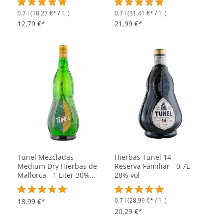
0.7 l
(18,27 €* / 1 l)
0.7 l
(31,41 €* / 1 l)
Durchschnittliche Bewertung von 5 von 5 Sternen
Durchschnittliche Bewertung vo
12,79 €*
21,99 €*
Tunel Mezcladas
Hierbas Tunel 14
Medium Dry Hierbas de
Reserva Familiar - 0,7L
Mallorca - 1 Liter 30%
28% vol
vol
0.7 l
(28,99 €* / 1 l)
Durchschnittliche Bewertung von 5 von 5 Sternen
18,99 €*
Durchschnittliche Bewertung vo
20,29 €*