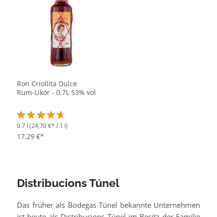
Ron Criollita Dulce
Rum-Likör - 0,7L 53% vol
0.7 l
(24,70 €* / 1 l)
Durchschnittliche Bewertung von 4.6 von 5 Sternen
17,29 €*
Distribucions Túnel
Das früher als Bodegas Túnel bekannte Unternehmen
ist heute als Distribucions Túnel im Besitz der Familie