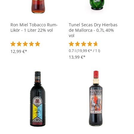
Ron Miel Tobacco Rum-
Tunel Secas Dry Hierbas
Likör - 1 Liter 22% vol
de Mallorca - 0,7L 40%
vol
0.7 l
(19,99 €* / 1 l)
Durchschnittliche Bewertung von 4.9 von 5 Sternen
12,99 €*
Durchschnittliche Bewertung vo
13,99 €*