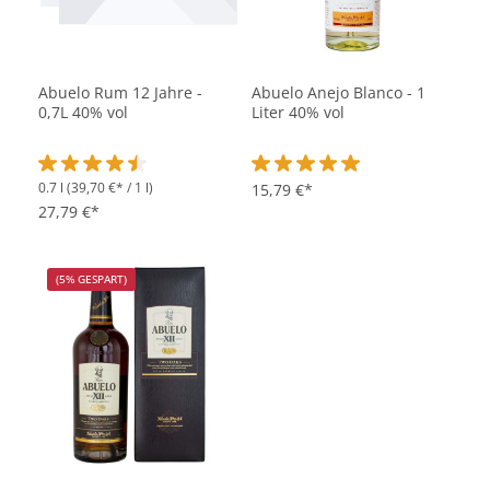
Abuelo Rum 12 Jahre -
Abuelo Anejo Blanco - 1
0,7L 40% vol
Liter 40% vol
0.7 l
(39,70 €* / 1 l)
Durchschnittliche Bewertung von 4.4 von 5 Sternen
Durchschnittliche Bewertung vo
15,79 €*
27,79 €*
(5% GESPART)