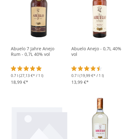
Abuelo 7 Jahre Anejo
Abuelo Anejo - 0,7L 40%
Rum - 0,7L 40% vol
vol
0.7 l
(27,13 €* / 1 l)
0.7 l
(19,99 €* / 1 l)
Durchschnittliche Bewertung von 4.9 von 5 Sternen
Durchschnittliche Bewertung vo
18,99 €*
13,99 €*