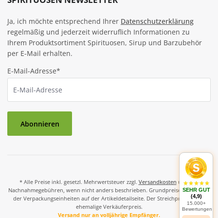
Ja, ich möchte entsprechend Ihrer
Datenschutzerklärung
regelmäßig und jederzeit widerruflich Informationen zu
Ihrem Produktsortiment Spirituosen, Sirup und Barzubehör
per E-Mail erhalten.
E-Mail-Adresse*
Abonnieren
* Alle Preise inkl. gesetzl. Mehrwertsteuer zzgl.
Versandkosten
und ggf.
Nachnahmegebühren, wenn nicht anders beschrieben. Grundpreise und Preise
SEHR GUT
(4,9)
der Verpackungseinheiten auf der Artikeldetailseite. Der Streichpreis ist der
15.000+
ehemalige Verkäuferpreis.
Bewertungen
Versand nur an volljährige Empfänger.