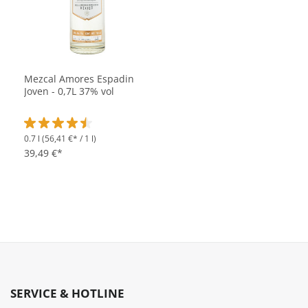
Mezcal Amores Espadin
Joven - 0,7L 37% vol
0.7 l
(56,41 €* / 1 l)
Durchschnittliche Bewertung von 4.4 von 5 Sternen
39,49 €*
SERVICE & HOTLINE