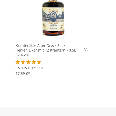
Kräuterlikör Alter Dreck Sack
Herren Likör mit 42 Kräutern - 0,5L
32% vol
0.5 l
(35,18 €* / 1 l)
Durchschnittliche Bewertung von 5 von 5 Sternen
17,59 €*