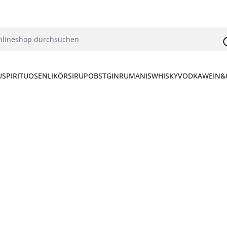
U
SPIRITUOSEN
LIKÖR
SIRUP
OBST
GIN
RUM
ANIS
WHISKY
VODKA
WEIN&