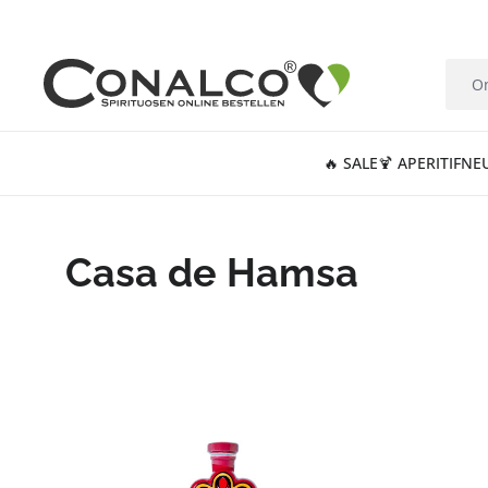
springen
Zur Hauptnavigation springen
🔥 SALE
🍹 APERITIF
NE
Casa de Hamsa