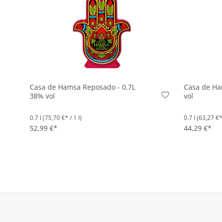
In den Korb
Casa de Hamsa Reposado - 0,7L
Casa de Ha
38% vol
vol
0.7 l
(75,70 €* / 1 l)
0.7 l
(63,27 €* 
52,99 €*
44,29 €*