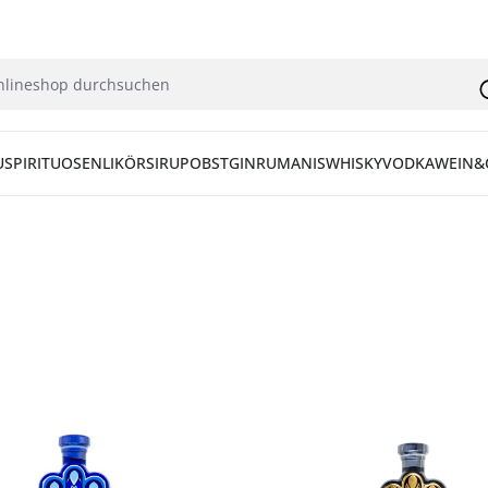
U
SPIRITUOSEN
LIKÖR
SIRUP
OBST
GIN
RUM
ANIS
WHISKY
VODKA
WEIN&