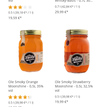
vol
Whisky-Basis - 0,7L 30%
vol
0.7 l
(42,84 €* / 1 l)
29,99 €*
0.5 l
(39,18 €* / 1 l)
Durchschnittliche Bewertung von 3 von 5 Sternen
19,59 €*
Ole Smoky Orange
Ole Smoky Strawberry
Moonshine - 0,5L 35%
Moonshine - 0,5L 32,5%
vol
vol
0.5 l
(39,98 €* / 1 l)
19,99 €*
0.5 l
(39,98 €* / 1 l)
Durchschnittliche Bewertung von 4.2 von 5 Sternen