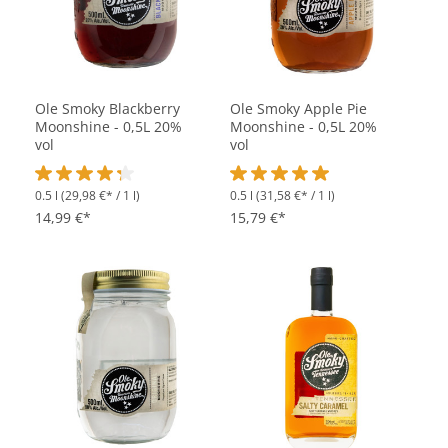
Ole Smoky Blackberry
Ole Smoky Apple Pie
Moonshine - 0,5L 20%
Moonshine - 0,5L 20%
vol
vol
0.5 l
(29,98 €* / 1 l)
0.5 l
(31,58 €* / 1 l)
Durchschnittliche Bewertung von 4.2 von 5 Sternen
Durchschnittliche Bewertung vo
14,99 €*
15,79 €*