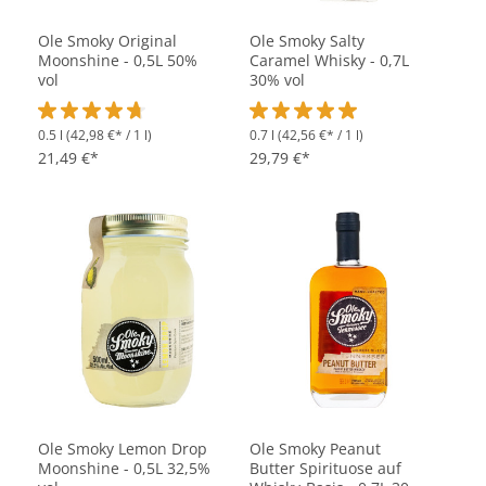
Ole Smoky Original
Ole Smoky Salty
Moonshine - 0,5L 50%
Caramel Whisky - 0,7L
vol
30% vol
0.5 l
(42,98 €* / 1 l)
0.7 l
(42,56 €* / 1 l)
Durchschnittliche Bewertung von 4.7 von 5 Sternen
Durchschnittliche Bewertung vo
21,49 €*
29,79 €*
Ole Smoky Lemon Drop
Ole Smoky Peanut
Moonshine - 0,5L 32,5%
Butter Spirituose auf