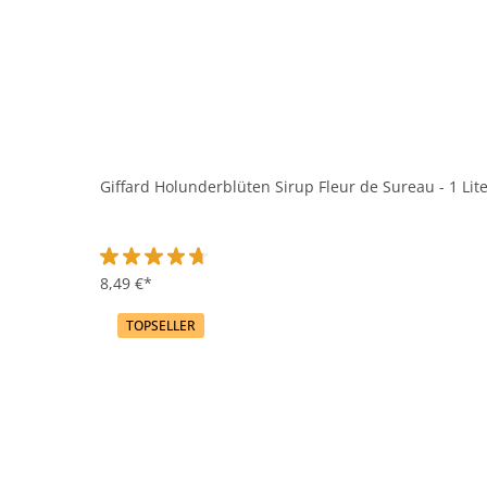
Giffard Holunderblüten Sirup Fleur de Sureau - 1 Lit
Durchschnittliche Bewertung von 4.8 von 5 Sternen
8,49 €*
TOPSELLER