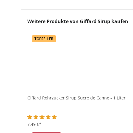
Produktgalerie überspringen
Weitere Produkte von Giffard Sirup kaufen
TOPSELLER
Giffard Rohrzucker Sirup Sucre de Canne - 1 Liter
Durchschnittliche Bewertung von 4.9 von 5 Sternen
7,49 €*