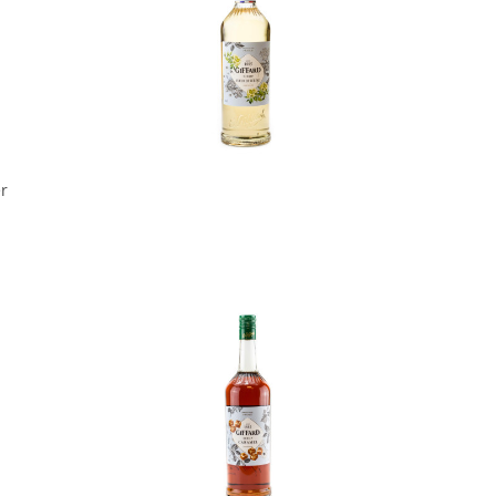
In den Korb
er
In den Korb