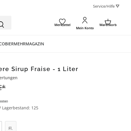
Service/Hilfe ⛛
Merkzettel
Warenkorb
Mein Konto
CO
BIER
MEHR
MAGAZIN
re Sirup Fraise - 1 Liter
ertungen
ertung von 4.9 von 5 Sternen
€*
osten
 / Lagerbestand: 125
l: Gib den gewünschten Wert ein oder be
Fl.