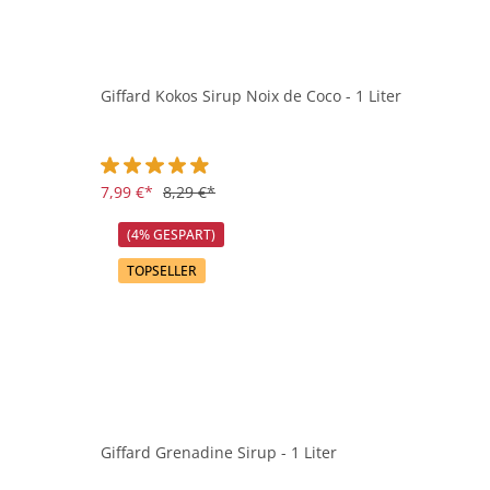
Giffard Kokos Sirup Noix de Coco - 1 Liter
Durchschnittliche Bewertung von 4.9 von 5 Sternen
7,99 €*
8,29 €*
(4% GESPART)
TOPSELLER
Giffard Grenadine Sirup - 1 Liter