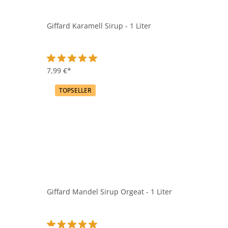
Giffard Karamell Sirup - 1 Liter
Durchschnittliche Bewertung von 5 von 5 Sternen
7,99 €*
TOPSELLER
Giffard Mandel Sirup Orgeat - 1 Liter