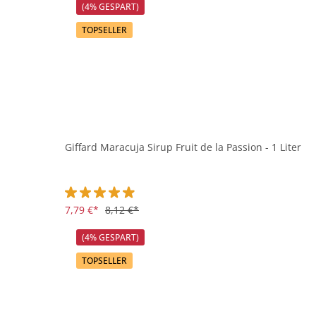
(4% GESPART)
TOPSELLER
Giffard Maracuja Sirup Fruit de la Passion - 1 Liter
Durchschnittliche Bewertung von 4.9 von 5 Sternen
7,79 €*
8,12 €*
(4% GESPART)
TOPSELLER