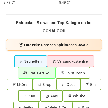
Durchschnittliche Bewertung von 5 von 5 Sternen
8,79 €*
Durchschnittliche Bewertung 
8,49 €*
Entdecken Sie weitere Top-Kategorien bei
CONALCO®
🍸 Entdecke unseren
Spirituosen 🔥Sale
✨ Neuheiten
📦 Versandkostenfrei
🎁 Gratis Artikel
🥂 Spirituosen
🍹 Liköre
🍯 Sirup
🍊 Obst
🍸 Gin
⚓ Rum
🌿 Anis
🥃 Whisky
❄️ Vodka
🍷 Wein & Co.
🍺 Bier