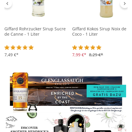
Giffard Rohrzucker Sirup Sucre
Giffard Kokos Sirup Noix de
de Canne - 1 Liter
Coco - 1 Liter
Durchschnittliche Bewertung von 4.9 von 5 Sternen
7,49 €*
Durchschnittliche Bewertung 
7,99 €*
8,29 €*