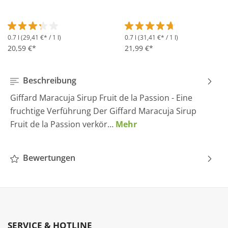
0.7 l
(29,41 €* / 1 l)
0.7 l
(31,41 €* / 1 l)
Durchschnittliche Bewertung von 3.2 von 5 Sternen
Durchschnittliche Bewertung 
20,59 €*
21,99 €*
Beschreibung
Giffard Maracuja Sirup Fruit de la Passion - Eine
fruchtige Verführung Der Giffard Maracuja Sirup
Fruit de la Passion verkör…
Mehr
Bewertungen
SERVICE & HOTLINE