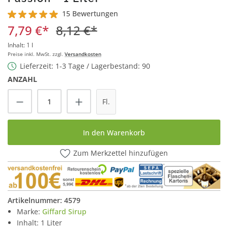
15 Bewertungen
Durchschnittliche Bewertung von 4.9 von 5 Sternen
7,79 €*
8,12 €*
Inhalt:
1 l
Preise inkl. MwSt. zzgl.
Versandkosten
Lieferzeit: 1-3 Tage / Lagerbestand: 90
ANZAHL
Produkt Anzahl: Gib den gewünschten Wert
Fl.
In den Warenkorb
Zum Merkzettel hinzufügen
Artikelnummer:
4579
Marke:
Giffard Sirup
Inhalt: 1 Liter