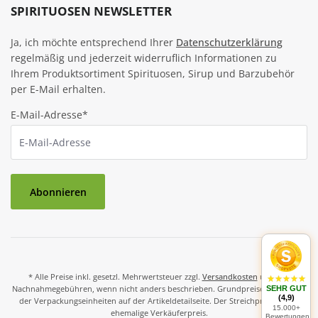
SPIRITUOSEN NEWSLETTER
Ja, ich möchte entsprechend Ihrer
Datenschutzerklärung
regelmäßig und jederzeit widerruflich Informationen zu
Ihrem Produktsortiment Spirituosen, Sirup und Barzubehör
per E-Mail erhalten.
E-Mail-Adresse*
Abonnieren
* Alle Preise inkl. gesetzl. Mehrwertsteuer zzgl.
Versandkosten
und ggf.
Nachnahmegebühren, wenn nicht anders beschrieben. Grundpreise und Preise
SEHR GUT
(4,9)
der Verpackungseinheiten auf der Artikeldetailseite. Der Streichpreis ist der
15.000+
ehemalige Verkäuferpreis.
Bewertungen