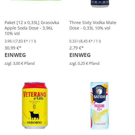
Paket [12 x 0,33L] Grasovka
Three Sixty Vodka Mate
Apple Soda Dose - 3,96L
Dose - 0,33L 10% vol
10% vol
3.96 l
(7,83 €* / 1 l)
0.33 l
(8,45 €* / 1 l)
30,99 €*
2,79 €*
EINWEG
EINWEG
zzgl. 3,00 € Pfand
zzgl. 0,25 € Pfand