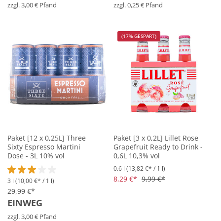
zzgl. 3,00 € Pfand
zzgl. 0,25 € Pfand
(17% GESPART)
Paket [12 x 0,25L] Three
Paket [3 x 0,2L] Lillet Rose
Sixty Espresso Martini
Grapefruit Ready to Drink -
Dose - 3L 10% vol
0,6L 10,3% vol
0.6 l
(13,82 €* / 1 l)
8,29 €*
9,99 €*
3 l
(10,00 €* / 1 l)
Durchschnittliche Bewertung von 3 von 5 Sternen
29,99 €*
EINWEG
zzgl. 3,00 € Pfand