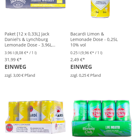
Paket [12 x 0,33L] Jack
Bacardi Limon &
Daniel's & Lynchburg
Lemonade Dose - 0,25L
Lemonade Dose - 3,96L
10% vol
10% vol
3.96 l
(8,08 €* / 1 l)
0.25 l
(9,96 €* / 1 l)
31,99 €*
2,49 €*
EINWEG
EINWEG
zzgl. 3,00 € Pfand
zzgl. 0,25 € Pfand