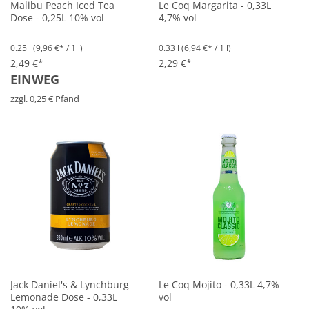
Malibu Peach Iced Tea
Le Coq Margarita - 0,33L
Dose - 0,25L 10% vol
4,7% vol
0.25 l
(9,96 €* / 1 l)
0.33 l
(6,94 €* / 1 l)
2,49 €*
2,29 €*
EINWEG
zzgl. 0,25 € Pfand
Jack Daniel's & Lynchburg
Le Coq Mojito - 0,33L 4,7%
Lemonade Dose - 0,33L
vol