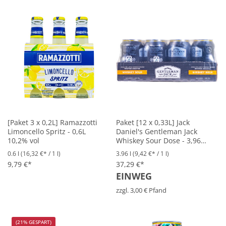
[Paket 3 x 0,2L] Ramazzotti
Paket [12 x 0,33L] Jack
Limoncello Spritz - 0,6L
Daniel's Gentleman Jack
10,2% vol
Whiskey Sour Dose - 3,96L
10% vol
0.6 l
(16,32 €* / 1 l)
3.96 l
(9,42 €* / 1 l)
9,79 €*
37,29 €*
EINWEG
zzgl. 3,00 € Pfand
(21% GESPART)