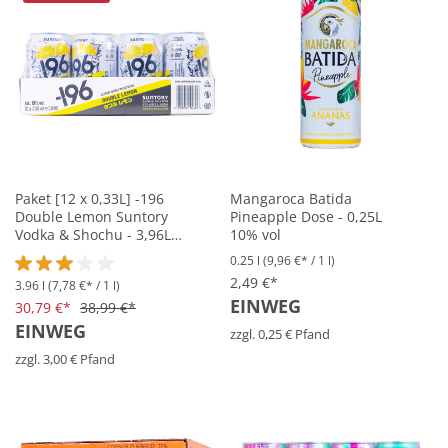
Paket [12 x 0,33L] -196
Mangaroca Batida
Double Lemon Suntory
Pineapple Dose - 0,25L
Vodka & Shochu - 3,96L
10% vol
10% vol
0.25 l
(9,96 €* / 1 l)
2,49 €*
3.96 l
(7,78 €* / 1 l)
Durchschnittliche Bewertung von 3 von 5 Sternen
EINWEG
30,79 €*
38,99 €*
EINWEG
zzgl. 0,25 € Pfand
zzgl. 3,00 € Pfand