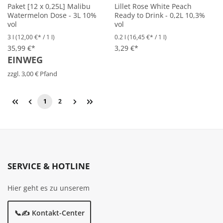
Paket [12 x 0,25L] Malibu
Lillet Rose White Peach
Watermelon Dose - 3L 10%
Ready to Drink - 0,2L 10,3%
vol
vol
3 l
(12,00 €* / 1 l)
0.2 l
(16,45 €* / 1 l)
35,99 €*
3,29 €*
EINWEG
zzgl. 3,00 € Pfand
1
2
SERVICE & HOTLINE
Hier geht es zu unserem
📞✍️ Kontakt-Center