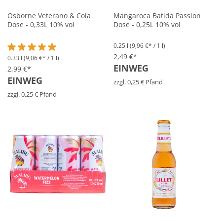
Osborne Veterano & Cola
Mangaroca Batida Passion
Dose - 0,33L 10% vol
Dose - 0,25L 10% vol
0.25 l
(9,96 €* / 1 l)
2,49 €*
0.33 l
(9,06 €* / 1 l)
Durchschnittliche Bewertung von 5 von 5 Sternen
EINWEG
2,99 €*
EINWEG
zzgl. 0,25 € Pfand
zzgl. 0,25 € Pfand