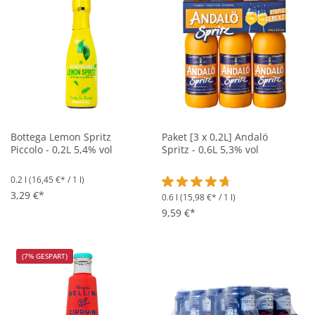
Bottega Lemon Spritz
Paket [3 x 0,2L] Andalö
Piccolo - 0,2L 5,4% vol
Spritz - 0,6L 5,3% vol
0.2 l
(16,45 €* / 1 l)
3,29 €*
0.6 l
(15,98 €* / 1 l)
Durchschnittliche Bewertung vo
9,59 €*
(7% GESPART)