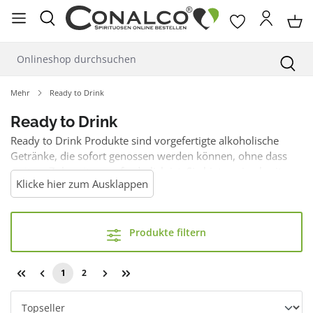
alt springen
Mehr
Ready to Drink
Ready to Drink
Ready to Drink Produkte sind vorgefertigte alkoholische
Getränke, die sofort genossen werden können, ohne dass
weitere Zubereitung erforderlich ist. Sie bieten eine breite
Klicke hier zum Ausklappen
Palette an Geschmacksrichtungen und Alkoholgehalten,
perfekt für den Genuss unterwegs oder entspannte
Momente zu Hause. Diese sind sowohl in Flaschen als auch
Produkte filtern
in Dosen erhältlich und in verschiedenen Größen verfügbar.
1
2