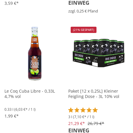
EINWEG
3,59 €*
zzgl. 0,25 € Pfand
(21% GESPART)
Le Coq Cuba Libre - 0,33L
Paket [12 x 0,25L] Kleiner
4,7% vol
Feigling Dose - 3L 10% vol
0.33 l
(6,03 €* / 1 l)
1,99 €*
3 l
(7,10 €* / 1 l)
Durchschnittliche Bewertung vo
21,29 €*
26,79 €*
EINWEG