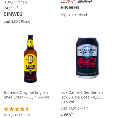
22,79 €*
28,79 €*
3 l
(8,20 €* / 1 l)
Durchschnittliche Bewertung von 5 von 5 Sternen
EINWEG
24,59 €*
EINWEG
zzgl. 3,00 € Pfand
zzgl. 3,00 € Pfand
Bulmers Original English
Jack Daniel's Gentleman
Style Cider - 0,5L 4,5% vol
Jack & Cola Dose - 0,33L
10% vol
0.33 l
(9,06 €* / 1 l)
2,99 €*
0.5 l
(7,18 €* / 1 l)
Durchschnittliche Bewertung von 4.5 von 5 Sternen