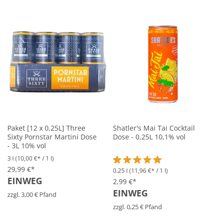
Paket [12 x 0,25L] Three
Shatler's Mai Tai Cocktail
Sixty Pornstar Martini Dose
Dose - 0,25L 10,1% vol
- 3L 10% vol
3 l
(10,00 €* / 1 l)
29,99 €*
0.25 l
(11,96 €* / 1 l)
Durchschnittliche Bewertung vo
EINWEG
2,99 €*
EINWEG
zzgl. 3,00 € Pfand
zzgl. 0,25 € Pfand