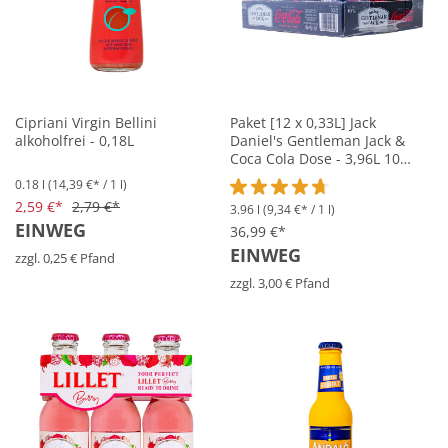
Cipriani Virgin Bellini
Paket [12 x 0,33L] Jack
alkoholfrei - 0,18L
Daniel's Gentleman Jack &
Coca Cola Dose - 3,96L 10%
vol
0.18 l
(14,39 €* / 1 l)
2,59 €*
2,79 €*
3.96 l
(9,34 €* / 1 l)
Durchschnittliche Bewertung vo
EINWEG
36,99 €*
EINWEG
zzgl. 0,25 € Pfand
zzgl. 3,00 € Pfand