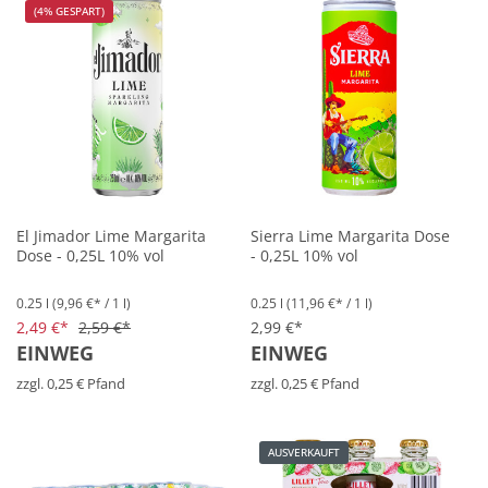
(4% GESPART)
El Jimador Lime Margarita
Sierra Lime Margarita Dose
Dose - 0,25L 10% vol
- 0,25L 10% vol
0.25 l
(9,96 €* / 1 l)
0.25 l
(11,96 €* / 1 l)
2,49 €*
2,59 €*
2,99 €*
EINWEG
EINWEG
zzgl. 0,25 € Pfand
zzgl. 0,25 € Pfand
AUSVERKAUFT