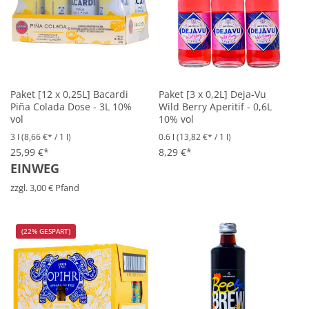
Paket [12 x 0,25L] Bacardi
Paket [3 x 0,2L] Deja-Vu
Piña Colada Dose - 3L 10%
Wild Berry Aperitif - 0,6L
vol
10% vol
3 l
(8,66 €* / 1 l)
0.6 l
(13,82 €* / 1 l)
25,99 €*
8,29 €*
EINWEG
zzgl. 3,00 € Pfand
(22% GESPART)