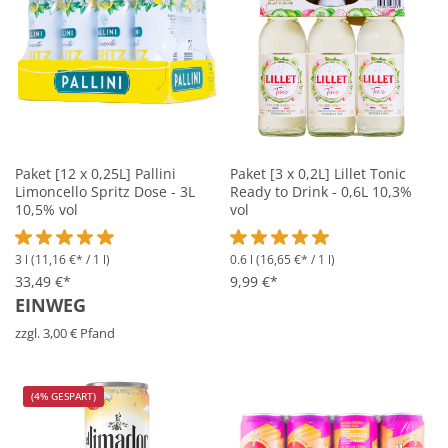
Paket [12 x 0,25L] Pallini
Paket [3 x 0,2L] Lillet Tonic
Limoncello Spritz Dose - 3L
Ready to Drink - 0,6L 10,3%
10,5% vol
vol
3 l
(11,16 €* / 1 l)
0.6 l
(16,65 €* / 1 l)
Durchschnittliche Bewertung von 5 von 5 Sternen
Durchschnittliche Bewertung vo
33,49 €*
9,99 €*
EINWEG
zzgl. 3,00 € Pfand
(4% GESPART)