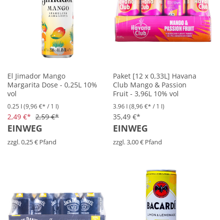
El Jimador Mango
Paket [12 x 0,33L] Havana
Margarita Dose - 0,25L 10%
Club Mango & Passion
vol
Fruit - 3,96L 10% vol
0.25 l
(9,96 €* / 1 l)
3.96 l
(8,96 €* / 1 l)
2,49 €*
2,59 €*
35,49 €*
EINWEG
EINWEG
zzgl. 0,25 € Pfand
zzgl. 3,00 € Pfand