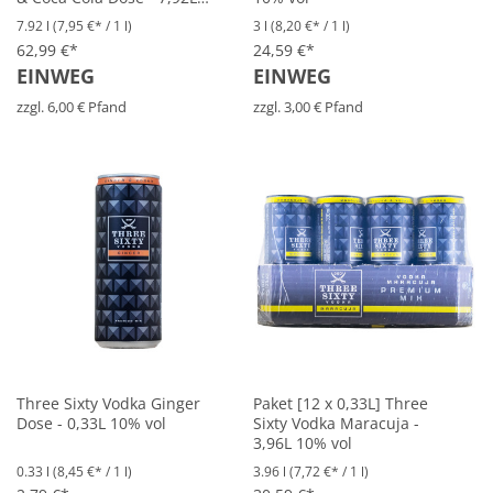
10% vol
7.92 l
(7,95 €* / 1 l)
3 l
(8,20 €* / 1 l)
62,99 €*
24,59 €*
EINWEG
EINWEG
zzgl. 6,00 € Pfand
zzgl. 3,00 € Pfand
Three Sixty Vodka Ginger
Paket [12 x 0,33L] Three
Dose - 0,33L 10% vol
Sixty Vodka Maracuja -
3,96L 10% vol
0.33 l
(8,45 €* / 1 l)
3.96 l
(7,72 €* / 1 l)