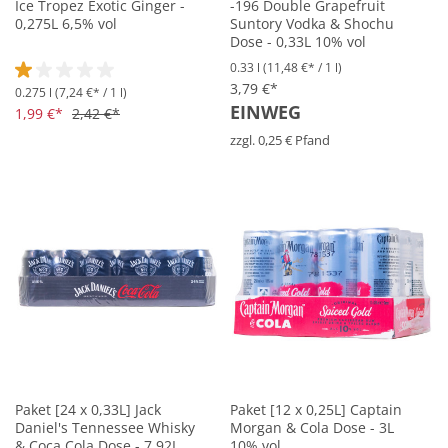
Ice Tropez Exotic Ginger -
-196 Double Grapefruit
0,275L 6,5% vol
Suntory Vodka & Shochu
Dose - 0,33L 10% vol
0.33 l
(11,48 €* / 1 l)
3,79 €*
0.275 l
(7,24 €* / 1 l)
Durchschnittliche Bewertung von 1 von 5 Sternen
EINWEG
1,99 €*
2,42 €*
zzgl. 0,25 € Pfand
Paket [24 x 0,33L] Jack
Paket [12 x 0,25L] Captain
Daniel's Tennessee Whisky
Morgan & Cola Dose - 3L
& Coca Cola Dose - 7,92L
10% vol