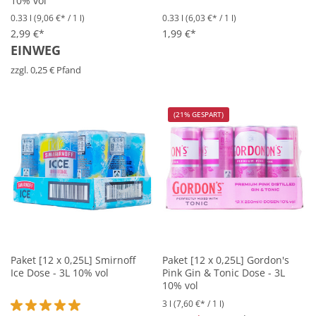
10% vol
0.33 l
(9,06 €* / 1 l)
0.33 l
(6,03 €* / 1 l)
2,99 €*
1,99 €*
EINWEG
zzgl. 0,25 € Pfand
(21% GESPART)
Paket [12 x 0,25L] Smirnoff
Paket [12 x 0,25L] Gordon's
Ice Dose - 3L 10% vol
Pink Gin & Tonic Dose - 3L
10% vol
3 l
(7,60 €* / 1 l)