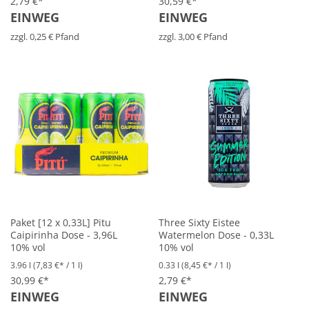
2,79 €*
30,59 €*
EINWEG
EINWEG
zzgl. 0,25 € Pfand
zzgl. 3,00 € Pfand
Paket [12 x 0,33L] Pitu
Three Sixty Eistee
Caipirinha Dose - 3,96L
Watermelon Dose - 0,33L
10% vol
10% vol
3.96 l
(7,83 €* / 1 l)
0.33 l
(8,45 €* / 1 l)
30,99 €*
2,79 €*
EINWEG
EINWEG