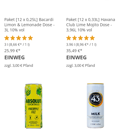
Paket [12 x 0,25L] Bacardi
Paket [12 x 0,33L] Havana
Limon & Lemonade Dose -
Club Lime Mojito Dose -
3L 10% vol
3,96L 10% vol
3 l
(8,66 €* / 1 l)
3.96 l
(8,96 €* / 1 l)
Durchschnittliche Bewertung von 5 von 5 Sternen
Durchschnittliche Bewertung vo
25,99 €*
35,49 €*
EINWEG
EINWEG
zzgl. 3,00 € Pfand
zzgl. 3,00 € Pfand