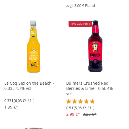
zzgl. 3,00 € Pfand
(8% GESPART)
Le Coq Sex on the Beach -
Bulmers Crushed Red
0,33L 4,7% vol
Berries & Lime - 0,5L 4%
vol
0.33 l
(6,03 €* / 1 l)
1,99 €*
0.5 l
(5,98 €* / 1 l)
Durchschnittliche Bewertung vo
2,99 €*
3,25 €*