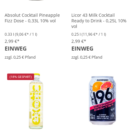
Absolut Cocktail Pineapple
Licor 43 Milk Cocktail
Fizz Dose - 0,33L 10% vol
Ready to Drink - 0,25L 10%
vol
0.33 l
(9,06 €* / 1 l)
0.25 l
(11,96 €* / 1 l)
2,99 €*
2,99 €*
EINWEG
EINWEG
zzgl. 0,25 € Pfand
zzgl. 0,25 € Pfand
(18% GESPART)