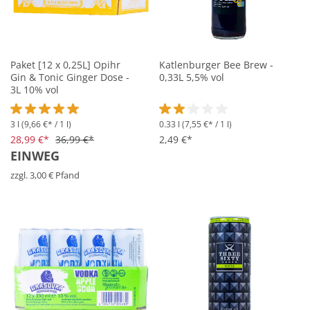
Paket [12 x 0,25L] Opihr
Katlenburger Bee Brew -
Gin & Tonic Ginger Dose -
0,33L 5,5% vol
3L 10% vol
3 l
(9,66 €* / 1 l)
0.33 l
(7,55 €* / 1 l)
Durchschnittliche Bewertung von 5 von 5 Sternen
Durchschnittliche Bewertung vo
28,99 €*
36,99 €*
2,49 €*
EINWEG
zzgl. 3,00 € Pfand