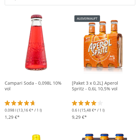
AUSVERKAUFT
Campari Soda - 0,098L 10%
[Paket 3 x 0,2L] Aperol
vol
Spritz - 0,6L 10,5% vol
0.098 l
(13,16 €* / 1 l)
0.6 l
(15,48 €* / 1 l)
Durchschnittliche Bewertung von 4.8 von 5 Sternen
Durchschnittliche Bewertung vo
1,29 €*
9,29 €*