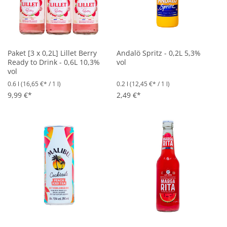
Paket [3 x 0,2L] Lillet Berry
Andalö Spritz - 0,2L 5,3%
Ready to Drink - 0,6L 10,3%
vol
vol
0.6 l
(16,65 €* / 1 l)
0.2 l
(12,45 €* / 1 l)
9,99 €*
2,49 €*