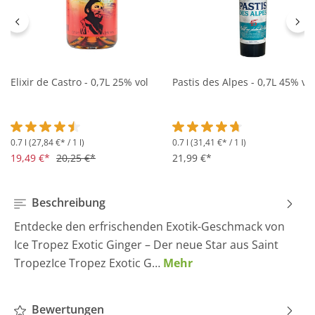
Elixir de Castro - 0,7L 25% vol
Pastis des Alpes - 0,7L 45% vol
0.7 l
(27,84 €* / 1 l)
0.7 l
(31,41 €* / 1 l)
Durchschnittliche Bewertung von 4.5 von 5 Sternen
Durchschnittliche Bewertung 
19,49 €*
20,25 €*
21,99 €*
Beschreibung
Entdecke den erfrischenden Exotik-Geschmack von
Ice Tropez Exotic Ginger – Der neue Star aus Saint
TropezIce Tropez Exotic G…
Mehr
Bewertungen