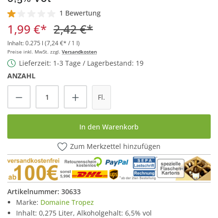
1 Bewertung
Durchschnittliche Bewertung von 1 von 5 Sternen
1,99 €*
2,42 €*
Inhalt:
0.275 l
(7,24 €* / 1 l)
Preise inkl. MwSt. zzgl.
Versandkosten
Lieferzeit: 1-3 Tage / Lagerbestand: 19
ANZAHL
Produkt Anzahl: Gib den gewünschten Wert
Fl.
In den Warenkorb
Zum Merkzettel hinzufügen
Artikelnummer:
30633
Marke:
Domaine Tropez
Inhalt: 0,275 Liter, Alkoholgehalt: 6,5% vol