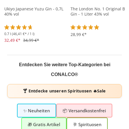
Ukiyo Japanese Yuzu Gin - 0,7L
The London No. 1 Original Blu
40% vol
Gin - 1 Liter 43% vol
0.7 l
(46,41 €* / 1 l)
Durchschnittliche Bewertung von 4.7 von 5 Sternen
Durchschnittliche Bewertung 
28,99 €*
32,49 €*
34,99 €*
Entdecken Sie weitere Top-Kategorien bei
CONALCO®
🍸 Entdecke unseren
Spirituosen 🔥Sale
✨ Neuheiten
📦 Versandkostenfrei
🎁 Gratis Artikel
🥂 Spirituosen