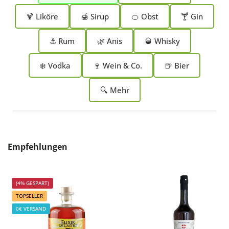
🍹 Liköre
🍯 Sirup
🍊 Obst
🍸 Gin
⚓ Rum
🌿 Anis
🥃 Whisky
❄️ Vodka
🍷 Wein & Co.
🍺 Bier
🔍 Mehr
Produktgalerie überspringen
Empfehlungen
(4% GESPART)
TOPSELLER
0€ VERSAND