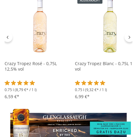
AUSVERKAUFT
Crazy Tropez Rosé - 0,75L
Crazy Tropez Blanc - 0,75L 13
12,5% vol
vol
0.75 l
(8,79 €* / 1 l)
0.75 l
(9,32 €* / 1 l)
Durchschnittliche Bewertung von 5 von 5 Sternen
Durchschnittliche Bewertung 
6,59 €*
6,99 €*