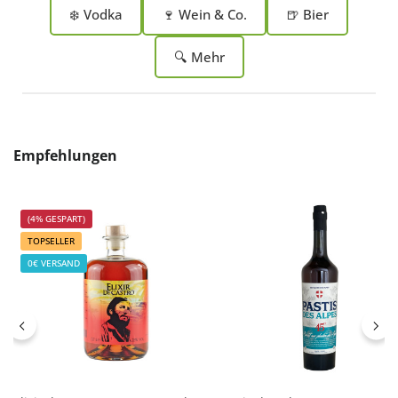
❄️ Vodka
🍷 Wein & Co.
🍺 Bier
🔍 Mehr
Produktgalerie überspringen
Empfehlungen
(4% GESPART)
TOPSELLER
0€ VERSAND