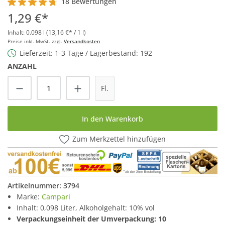
18 Bewertungen
Durchschnittliche Bewertung von 4.8 von 5 Sternen
1,29 €*
Inhalt:
0.098 l
(13,16 €* / 1 l)
Preise inkl. MwSt. zzgl.
Versandkosten
Lieferzeit: 1-3 Tage / Lagerbestand: 192
ANZAHL
Produkt Anzahl: Gib den gewünschten Wert
Fl.
In den Warenkorb
Zum Merkzettel hinzufügen
Artikelnummer:
3794
Marke:
Campari
Inhalt: 0,098 Liter, Alkoholgehalt: 10% vol
Verpackungseinheit der Umverpackung: 10