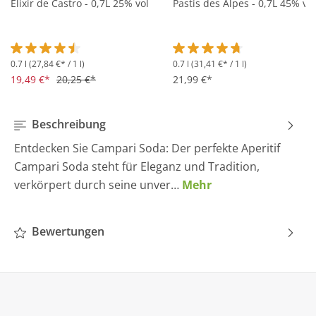
Elixir de Castro - 0,7L 25% vol
Pastis des Alpes - 0,7L 45% vol
0.7 l
(27,84 €* / 1 l)
0.7 l
(31,41 €* / 1 l)
Durchschnittliche Bewertung von 4.5 von 5 Sternen
Durchschnittliche Bewertung 
19,49 €*
20,25 €*
21,99 €*
Beschreibung
Entdecken Sie Campari Soda: Der perfekte Aperitif
Campari Soda steht für Eleganz und Tradition,
verkörpert durch seine unver…
Mehr
Bewertungen