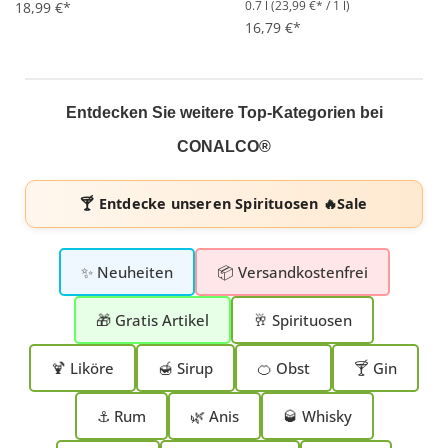
0.7 l
(23,99 €* / 1 l)
Durchschnittliche Bewertung von 4.9 von 5 Sternen
18,99 €*
Durchschnittliche Bewertung 
16,79 €*
Entdecken Sie weitere Top-Kategorien bei
CONALCO®
🍸 Entdecke unseren
Spirituosen 🔥Sale
✨ Neuheiten
📦 Versandkostenfrei
🎁 Gratis Artikel
🥂 Spirituosen
🍹 Liköre
🍯 Sirup
🍊 Obst
🍸 Gin
⚓ Rum
🌿 Anis
🥃 Whisky