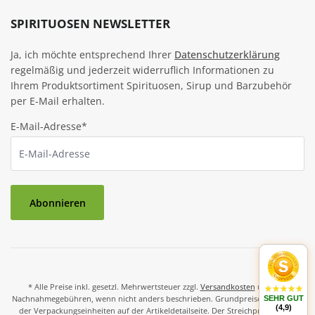
SPIRITUOSEN NEWSLETTER
Ja, ich möchte entsprechend Ihrer
Datenschutzerklärung
regelmäßig und jederzeit widerruflich Informationen zu
Ihrem Produktsortiment Spirituosen, Sirup und Barzubehör
per E-Mail erhalten.
E-Mail-Adresse*
Abonnieren
* Alle Preise inkl. gesetzl. Mehrwertsteuer zzgl.
Versandkosten
und ggf.
Nachnahmegebühren, wenn nicht anders beschrieben. Grundpreise und Preise
SEHR GUT
(4,9)
der Verpackungseinheiten auf der Artikeldetailseite. Der Streichpreis ist der