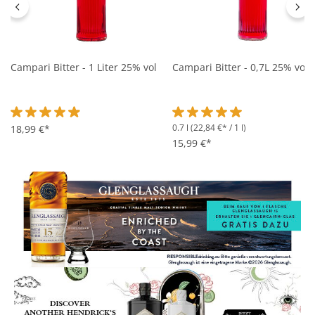
Campari Bitter - 1 Liter 25% vol
Campari Bitter - 0,7L 25% vol
0.7 l
(22,84 €* / 1 l)
Durchschnittliche Bewertung von 4.9 von 5 Sternen
18,99 €*
Durchschnittliche Bewertung 
15,99 €*