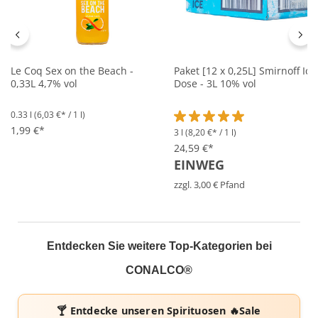
Le Coq Sex on the Beach -
Paket [12 x 0,25L] Smirnoff Ice
0,33L 4,7% vol
Dose - 3L 10% vol
0.33 l
(6,03 €* / 1 l)
1,99 €*
3 l
(8,20 €* / 1 l)
Durchschnittliche Bewertung 
24,59 €*
EINWEG
zzgl. 3,00 € Pfand
Entdecken Sie weitere Top-Kategorien bei
CONALCO®
🍸 Entdecke unseren
Spirituosen 🔥Sale