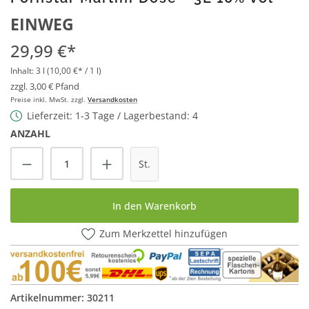
EINWEG
29,99 €*
Inhalt:
3 l
(10,00 €* / 1 l)
zzgl. 3,00 € Pfand
Preise inkl. MwSt. zzgl.
Versandkosten
Lieferzeit: 1-3 Tage / Lagerbestand: 4
ANZAHL
Produkt Anzahl: Gib den gewünschten Wert
St.
In den Warenkorb
Zum Merkzettel hinzufügen
Artikelnummer:
30211