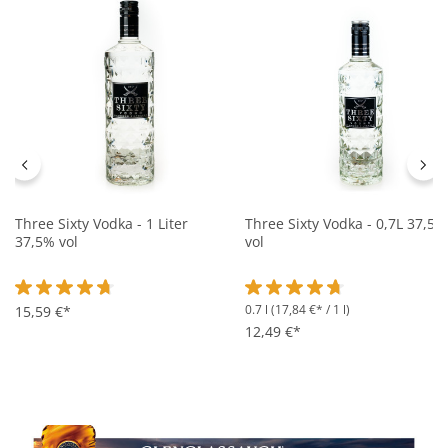
Three Sixty Vodka - 1 Liter
Three Sixty Vodka - 0,7L 37,5%
37,5% vol
vol
0.7 l
(17,84 €* / 1 l)
Durchschnittliche Bewertung von 4.7 von 5 Sternen
15,59 €*
Durchschnittliche Bewertung 
12,49 €*