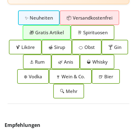
✨ Neuheiten
📦 Versandkostenfrei
🎁 Gratis Artikel
🥂 Spirituosen
🍹 Liköre
🍯 Sirup
🍊 Obst
🍸 Gin
⚓ Rum
🌿 Anis
🥃 Whisky
❄️ Vodka
🍷 Wein & Co.
🍺 Bier
🔍 Mehr
Produktgalerie überspringen
Empfehlungen