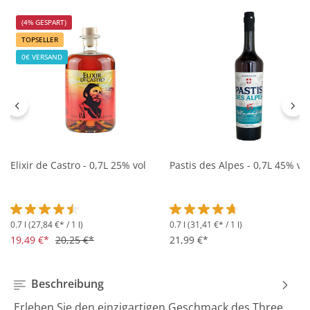
(4% GESPART)
TOPSELLER
0€ VERSAND
Elixir de Castro - 0,7L 25% vol
Pastis des Alpes - 0,7L 45% vol
0.7 l
(27,84 €* / 1 l)
0.7 l
(31,41 €* / 1 l)
Durchschnittliche Bewertung von 4.5 von 5 Sternen
Durchschnittliche Bewertung 
19,49 €*
20,25 €*
21,99 €*
Beschreibung
Erleben Sie den einzigartigen Geschmack des Three