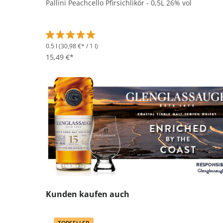
Pallini Peachcello Pfirsichlikör - 0,5L 26% vol
0.5 l
(30,98 €* / 1 l)
Durchschnittliche Bewertung von 5 von 5 Sternen
15,49 €*
Produktgalerie überspringen
Kunden kaufen auch