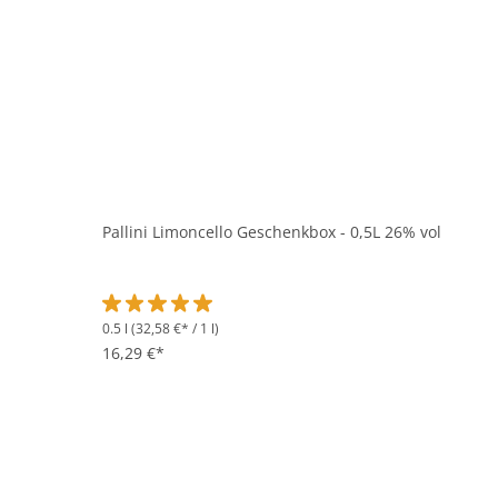
Pallini Limoncello Geschenkbox - 0,5L 26% vol
0.5 l
(32,58 €* / 1 l)
Durchschnittliche Bewertung von 5 von 5 Sternen
16,29 €*