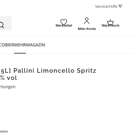
Service/Hilfe ⛛
Merkzettel
Warenkorb
Mein Konto
CO
BIER
MEHR
MAGAZIN
25L] Pallini Limoncello Spritz
5% vol
rtungen
ertung von 5 von 5 Sternen
osten