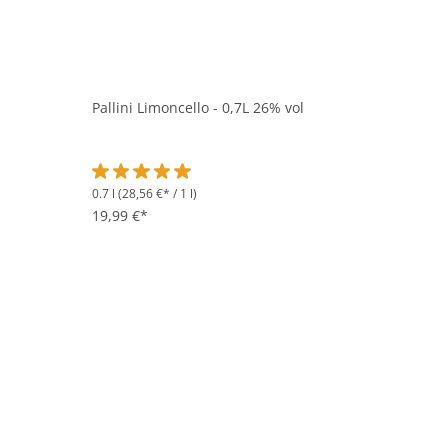
Pallini Limoncello - 0,7L 26% vol
0.7 l
(28,56 €* / 1 l)
Durchschnittliche Bewertung von 5 von 5 Sternen
19,99 €*