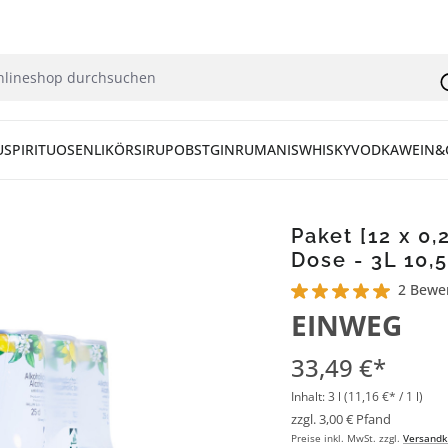
U
SPIRITUOSEN
LIKÖR
SIRUP
OBST
GIN
RUM
ANIS
WHISKY
VODKA
WEIN&
Paket [12 x 0,
Dose - 3L 10,
2 Bewe
Durchschnittliche Bew
EINWEG
33,49 €*
Inhalt:
3 l
(11,16 €* / 1 l)
zzgl. 3,00 € Pfand
Preise inkl. MwSt. zzgl.
Versandk