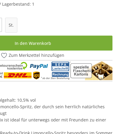
 / Lagerbestand: 1
l: Gib den gewünschten Wert ein oder be
St.
In den Warenkorb
Zum Merkzettel hinzufügen
olgehalt: 10,5% vol
imoncello-Spritz, der durch sein herrlich natürliches
eugt
Mix ist ideal für unterwegs oder mit Freunden zu einer
er Ready-to-Drink Limoncello-Spritz besonders im Sommer