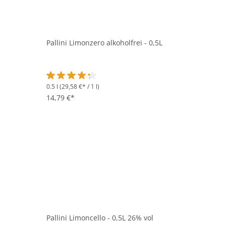
Pallini Limonzero alkoholfrei - 0,5L
0.5 l
(29,58 €* / 1 l)
Durchschnittliche Bewertung von 4.2 von 5 Sternen
14,79 €*
Pallini Limoncello - 0,5L 26% vol