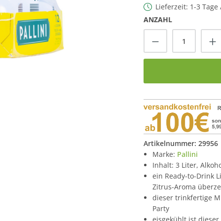
Lieferzeit: 1-3 Tage
ANZAHL
Produkt Anzah
Artikelnummer:
29956
Marke:
Pallini
Inhalt: 3 Liter, Alkoh
ein Ready-to-Drink L
Zitrus-Aroma überz
dieser trinkfertige 
Party
eisgekühlt ist dies