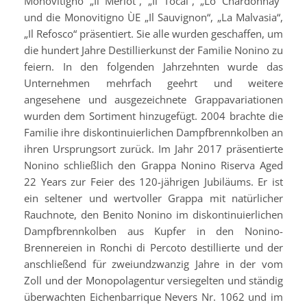
Monovitigno „Il Merlot“, „Il Tocai“, „Lo Chardonnay“
und die Monovitigno ÙE „Il Sauvignon“, „La Malvasia“,
„Il Refosco“ präsentiert. Sie alle wurden geschaffen, um
die hundert Jahre Destillierkunst der Familie Nonino zu
feiern. In den folgenden Jahrzehnten wurde das
Unternehmen mehrfach geehrt und weitere
angesehene und ausgezeichnete Grappavariationen
wurden dem Sortiment hinzugefügt. 2004 brachte die
Familie ihre diskontinuierlichen Dampfbrennkolben an
ihren Ursprungsort zurück. Im Jahr 2017 präsentierte
Nonino schließlich den Grappa Nonino Riserva Aged
22 Years zur Feier des 120-jährigen Jubiläums. Er ist
ein seltener und wertvoller Grappa mit natürlicher
Rauchnote, den Benito Nonino im diskontinuierlichen
Dampfbrennkolben aus Kupfer in den Nonino-
Brennereien in Ronchi di Percoto destillierte und der
anschließend für zweiundzwanzig Jahre in der vom
Zoll und der Monopolagentur versiegelten und ständig
überwachten Eichenbarrique Nevers Nr. 1062 und im