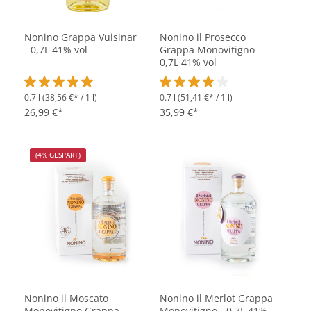
Nonino Grappa Vuisinar
Nonino il Prosecco
- 0,7L 41% vol
Grappa Monovitigno -
0,7L 41% vol
0.7 l
(38,56 €* / 1 l)
0.7 l
(51,41 €* / 1 l)
Durchschnittliche Bewertung von 5 von 5 Sternen
Durchschnittliche Bewertung vo
26,99 €*
35,99 €*
(4% GESPART)
Nonino il Moscato
Nonino il Merlot Grappa
Monovitigno Grappa -
Monovitigno - 0,7L 41%