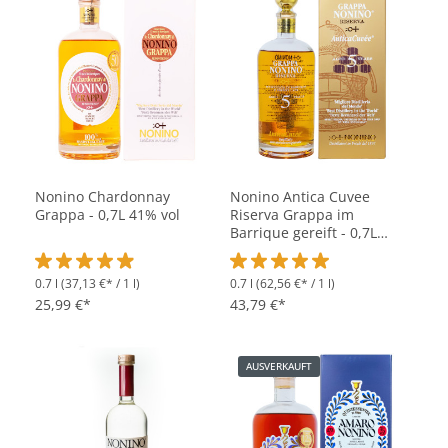
Nonino Chardonnay
Nonino Antica Cuvee
Grappa - 0,7L 41% vol
Riserva Grappa im
Barrique gereift - 0,7L
43% vol
0.7 l
(37,13 €* / 1 l)
0.7 l
(62,56 €* / 1 l)
Durchschnittliche Bewertung von 4.9 von 5 Sternen
Durchschnittliche Bewertung vo
25,99 €*
43,79 €*
AUSVERKAUFT