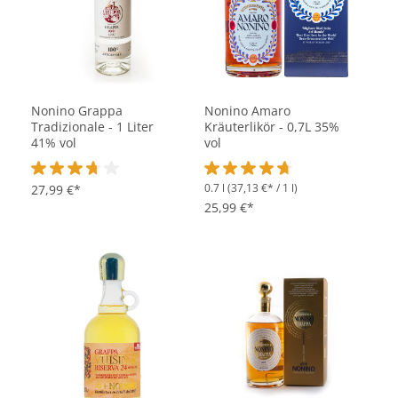
Nonino Grappa
Nonino Amaro
Tradizionale - 1 Liter
Kräuterlikör - 0,7L 35%
41% vol
vol
0.7 l
(37,13 €* / 1 l)
Durchschnittliche Bewertung von 3.6 von 5 Sternen
27,99 €*
Durchschnittliche Bewertung vo
25,99 €*