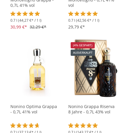
0,7L 41% vol
vol
0.7 l
(44,27 €* / 1 l)
0.7 l
(42,56 €* / 1 l)
Durchschnittliche Bewertung von 5 von 5 Sternen
Durchschnittliche Bewertung vo
30,99 €*
32,29 €*
29,79 €*
(4% GESPART)
AUSVERKAUFT
Nonino Optima Grappa
Nonino Grappa Riserva
- 0,7L 41% vol
8 Jahre - 0,7L 43% vol
0.7 l
(37,13 €* / 1 l)
0.7 l
(143,27 €* / 1 l)
Durchschnittliche Bewertung von 4.7 von 5 Sternen
Durchschnittliche Bewertung vo