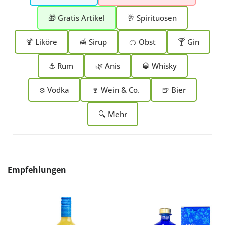
🎁 Gratis Artikel
🥂 Spirituosen
🍹 Liköre
🍯 Sirup
🍊 Obst
🍸 Gin
⚓ Rum
🌿 Anis
🥃 Whisky
❄️ Vodka
🍷 Wein & Co.
🍺 Bier
🔍 Mehr
Produktgalerie überspringen
Empfehlungen