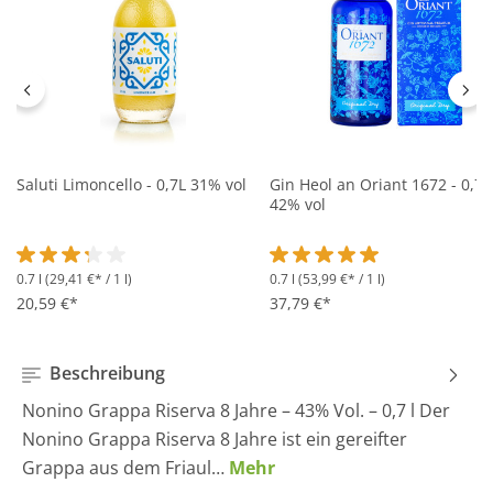
Saluti Limoncello - 0,7L 31% vol
Gin Heol an Oriant 1672 - 0,7L
42% vol
0.7 l
(29,41 €* / 1 l)
0.7 l
(53,99 €* / 1 l)
Durchschnittliche Bewertung von 3.2 von 5 Sternen
Durchschnittliche Bewertung 
20,59 €*
37,79 €*
Beschreibung
Nonino Grappa Riserva 8 Jahre – 43% Vol. – 0,7 l Der
Nonino Grappa Riserva 8 Jahre ist ein gereifter
Grappa aus dem Friaul…
Mehr