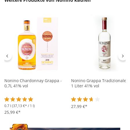
Weitere Produkte von Nonino kaufen
Nonino Chardonnay Grappa -
Nonino Grappa Tradizionale -
0,7L 41% vol
1 Liter 41% vol
0.7 l
(37,13 €* / 1 l)
Durchschnittliche Bewertung von 4.9 von 5 Sternen
Durchschnittliche Bewertung 
27,99 €*
25,99 €*