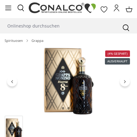
alt springen
Spirituosen
Grappa
Bildergalerie überspringen
(4% GESPART)
AUSVERKAUFT