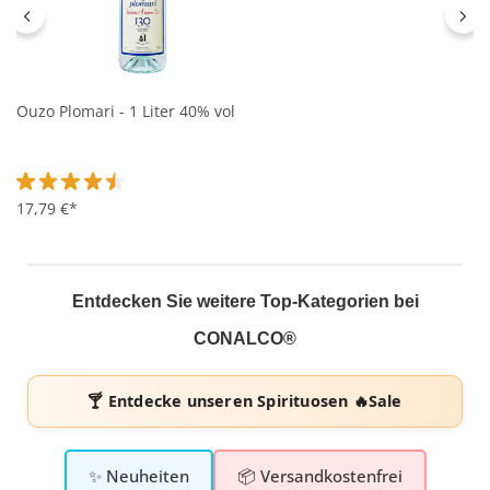
Ouzo Plomari - 1 Liter 40% vol
Durchschnittliche Bewertung von 4.6 von 5 Sternen
17,79 €*
Entdecken Sie weitere Top-Kategorien bei
CONALCO®
🍸 Entdecke unseren
Spirituosen 🔥Sale
✨ Neuheiten
📦 Versandkostenfrei