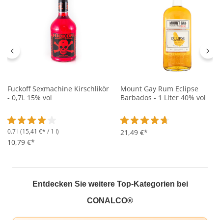
Fuckoff Sexmachine Kirschlikör
Mount Gay Rum Eclipse
- 0,7L 15% vol
Barbados - 1 Liter 40% vol
0.7 l
(15,41 €* / 1 l)
Durchschnittliche Bewertung von 4 von 5 Sternen
Durchschnittliche Bewertung 
21,49 €*
10,79 €*
Entdecken Sie weitere Top-Kategorien bei
CONALCO®