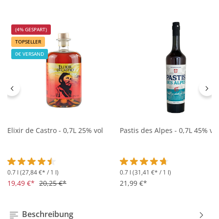
(4% GESPART)
TOPSELLER
0€ VERSAND
Elixir de Castro - 0,7L 25% vol
Pastis des Alpes - 0,7L 45% vol
0.7 l
(27,84 €* / 1 l)
0.7 l
(31,41 €* / 1 l)
Durchschnittliche Bewertung von 4.5 von 5 Sternen
Durchschnittliche Bewertung 
19,49 €*
20,25 €*
21,99 €*
Beschreibung