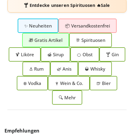
🍸 Entdecke unseren
Spirituosen 🔥Sale
✨ Neuheiten
📦 Versandkostenfrei
🎁 Gratis Artikel
🥂 Spirituosen
🍹 Liköre
🍯 Sirup
🍊 Obst
🍸 Gin
⚓ Rum
🌿 Anis
🥃 Whisky
❄️ Vodka
🍷 Wein & Co.
🍺 Bier
🔍 Mehr
Produktgalerie überspringen
Empfehlungen