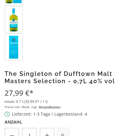
The Singleton of Dufftown Malt
Masters Selection - 0,7L 40% vol
27,99 €*
Inhalt:
0.7 l
(39,99 €* / 1 l)
Preise inkl. MwSt. zzgl.
Versandkosten
Lieferzeit: 1-3 Tage / Lagerbestand: 4
ANZAHL
Produkt Anzahl: Gib den gewünschten Wert
Fl.