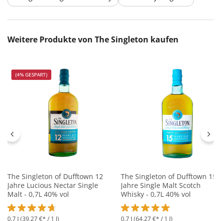
Produktgalerie überspringen
Weitere Produkte von The Singleton kaufen
(4% GESPART)
The Singleton of Dufftown 12
The Singleton of Dufftown 15
Jahre Lucious Nectar Single
Jahre Single Malt Scotch
Malt - 0,7L 40% vol
Whisky - 0,7L 40% vol
0.7 l
(39,27 €* / 1 l)
0.7 l
(64,27 €* / 1 l)
Durchschnittliche Bewertung von 4.8 von 5 Sternen
Durchschnittliche Bewertung 